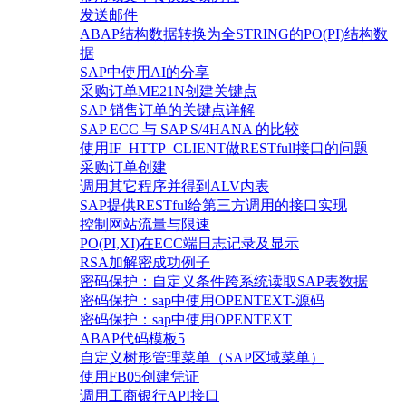
发送邮件
ABAP结构数据转换为全STRING的PO(PI)结构数
据
SAP中使用AI的分享
采购订单ME21N创建关键点
SAP 销售订单的关键点详解
SAP ECC 与 SAP S/4HANA 的比较
使用IF_HTTP_CLIENT做RESTfull接口的问题
采购订单创建
调用其它程序并得到ALV内表
SAP提供RESTful给第三方调用的接口实现
控制网站流量与限速
PO(PI,XI)在ECC端日志记录及显示
RSA加解密成功例子
密码保护：自定义条件跨系统读取SAP表数据
密码保护：sap中使用OPENTEXT-源码
密码保护：sap中使用OPENTEXT
ABAP代码模板5
自定义树形管理菜单（SAP区域菜单）
使用FB05创建凭证
调用工商银行API接口