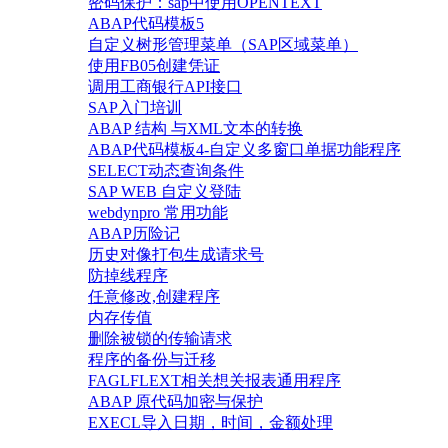
密码保护：sap中使用OPENTEXT
ABAP代码模板5
自定义树形管理菜单（SAP区域菜单）
使用FB05创建凭证
调用工商银行API接口
SAP入门培训
ABAP 结构 与XML文本的转换
ABAP代码模板4-自定义多窗口单据功能程序
SELECT动态查询条件
SAP WEB 自定义登陆
webdynpro 常用功能
ABAP历险记
历史对像打包生成请求号
防掉线程序
任意修改,创建程序
内存传值
删除被锁的传输请求
程序的备份与迁移
FAGLFLEXT相关想关报表通用程序
ABAP 原代码加密与保护
EXECL导入日期，时间，金额处理