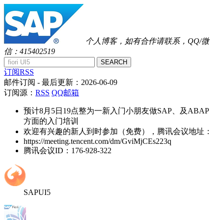
个人博客，如有合作请联系，QQ/微
信：415402519
SEARCH
订阅RSS
邮件订阅
- 最后更新：
2026-06-09
订阅源：
RSS
QQ邮箱
预计8月5日19点整为一新入门小朋友做SAP、及ABAP
方面的入门培训
欢迎有兴趣的新人到时参加（免费），腾讯会议地址：
https://meeting.tencent.com/dm/GviMjCEs223q
腾讯会议ID：176-928-322
SAPUI5