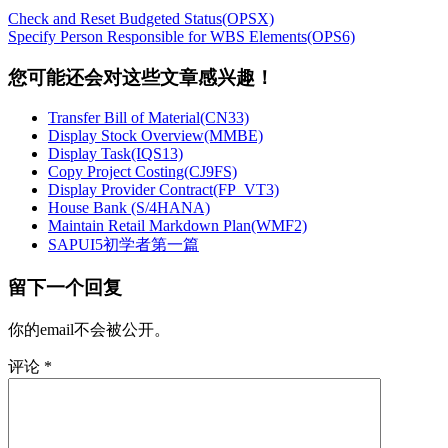
Check and Reset Budgeted Status(OPSX)
Specify Person Responsible for WBS Elements(OPS6)
您可能还会对这些文章感兴趣！
Transfer Bill of Material(CN33)
Display Stock Overview(MMBE)
Display Task(IQS13)
Copy Project Costing(CJ9FS)
Display Provider Contract(FP_VT3)
House Bank (S/4HANA)
Maintain Retail Markdown Plan(WMF2)
SAPUI5初学者第一篇
留下一个回复
你的email不会被公开。
评论
*