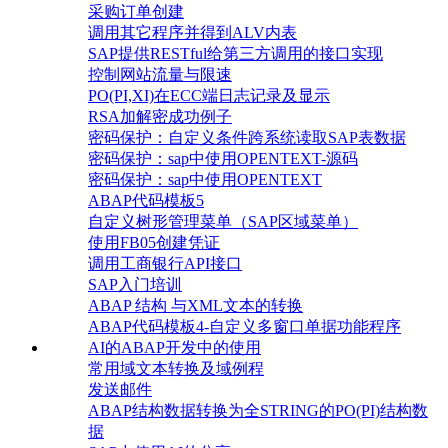
采购订单创建
调用其它程序并得到ALV内表
SAP提供RESTful给第三方调用的接口实现
控制网站流量与限速
PO(PI,XI)在ECC端日志记录及显示
RSA加解密成功例子
密码保护：自定义条件跨系统读取SAP表数据
密码保护：sap中使用OPENTEXT-源码
密码保护：sap中使用OPENTEXT
ABAP代码模板5
自定义树形管理菜单（SAP区域菜单）
使用FB05创建凭证
调用工商银行API接口
SAP入门培训
ABAP 结构 与XML文本的转换
ABAP代码模板4-自定义多窗口单据功能程序
AI的ABAP开发中的使用
常用域文本转换及域例程
发送邮件
ABAP结构数据转换为全STRING的PO(PI)结构数
据