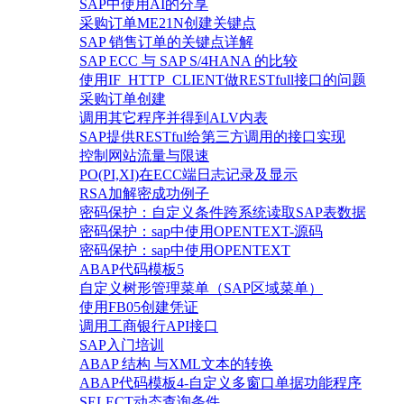
SAP中使用AI的分享
采购订单ME21N创建关键点
SAP 销售订单的关键点详解
SAP ECC 与 SAP S/4HANA 的比较
使用IF_HTTP_CLIENT做RESTfull接口的问题
采购订单创建
调用其它程序并得到ALV内表
SAP提供RESTful给第三方调用的接口实现
控制网站流量与限速
PO(PI,XI)在ECC端日志记录及显示
RSA加解密成功例子
密码保护：自定义条件跨系统读取SAP表数据
密码保护：sap中使用OPENTEXT-源码
密码保护：sap中使用OPENTEXT
ABAP代码模板5
自定义树形管理菜单（SAP区域菜单）
使用FB05创建凭证
调用工商银行API接口
SAP入门培训
ABAP 结构 与XML文本的转换
ABAP代码模板4-自定义多窗口单据功能程序
SELECT动态查询条件