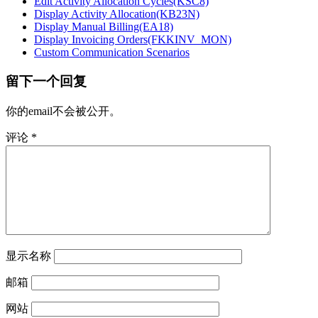
Edit Activity Allocation Cycles(KSC8)
Display Activity Allocation(KB23N)
Display Manual Billing(EA18)
Display Invoicing Orders(FKKINV_MON)
Custom Communication Scenarios
留下一个回复
你的email不会被公开。
评论
*
显示名称
邮箱
网站