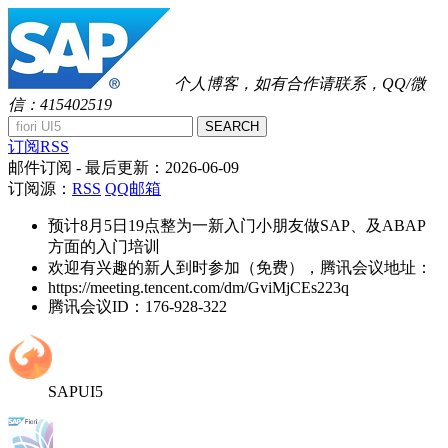
个人博客，如有合作请联系，QQ/微
信：415402519
SEARCH
订阅RSS
邮件订阅
- 最后更新：
2026-06-09
订阅源：
RSS
QQ邮箱
预计8月5日19点整为一新入门小朋友做SAP、及ABAP
方面的入门培训
欢迎有兴趣的新人到时参加（免费），腾讯会议地址：
https://meeting.tencent.com/dm/GviMjCEs223q
腾讯会议ID：176-928-322
SAPUI5