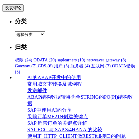
分类
分
类
归类
权限
(24)
ODATA
(20)
saplearners
(10)
netweaver gateway
(8)
Gateway
(7)
CDS
(6)
用户
(5)
服务器
(4)
互联网
(3)
ODATA错误
(3)
AI的ABAP开发中的使用
常用域文本转换及域例程
发送邮件
ABAP结构数据转换为全STRING的PO(PI)结构数
据
SAP中使用AI的分享
采购订单ME21N创建关键点
SAP 销售订单的关键点详解
SAP ECC 与 SAP S/4HANA 的比较
使用IF_HTTP_CLIENT做RESTfull接口的问题