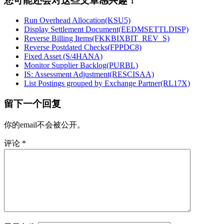
您可能还会对这些文章感兴趣！
Run Overhead Allocation(KSU5)
Display Settlement Document(EEDMSETTLDISP)
Reverse Billing Items(FKKBIXBIT_REV_S)
Reverse Postdated Checks(FPPDC8)
Fixed Asset (S/4HANA)
Monitor Supplier Backlog(PURBL)
IS: Assessment Adjustment(RESCISAA)
List Postings grouped by Exchange Partner(RL17X)
留下一个回复
你的email不会被公开。
评论
*