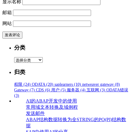
显示名称
邮箱
网站
分类
分
类
归类
权限
(24)
ODATA
(20)
saplearners
(10)
netweaver gateway
(8)
Gateway
(7)
CDS
(6)
用户
(5)
服务器
(4)
互联网
(3)
ODATA错误
(3)
AI的ABAP开发中的使用
常用域文本转换及域例程
发送邮件
ABAP结构数据转换为全STRING的PO(PI)结构数
据
SAP中使用AI的分享