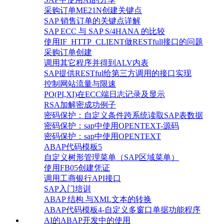
采购订单ME21N创建关键点
SAP 销售订单的关键点详解
SAP ECC 与 SAP S/4HANA 的比较
使用IF_HTTP_CLIENT做RESTfull接口的问题
采购订单创建
调用其它程序并得到ALV内表
SAP提供RESTful给第三方调用的接口实现
控制网站流量与限速
PO(PI,XI)在ECC端日志记录及显示
RSA加解密成功例子
密码保护：自定义条件跨系统读取SAP表数据
密码保护：sap中使用OPENTEXT-源码
密码保护：sap中使用OPENTEXT
ABAP代码模板5
自定义树形管理菜单（SAP区域菜单）
使用FB05创建凭证
调用工商银行API接口
SAP入门培训
ABAP 结构 与XML文本的转换
ABAP代码模板4-自定义多窗口单据功能程序
AI的ABAP开发中的使用