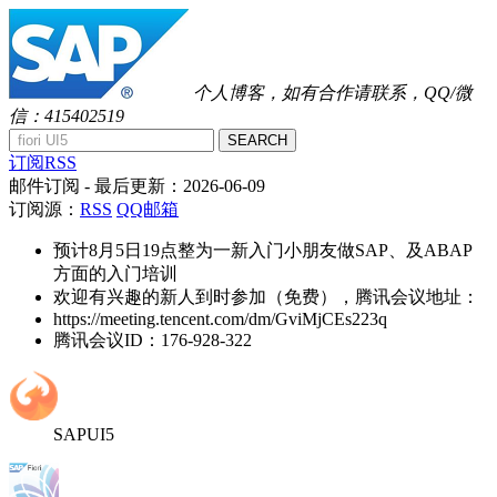
个人博客，如有合作请联系，QQ/微
信：415402519
SEARCH
订阅RSS
邮件订阅
- 最后更新：
2026-06-09
订阅源：
RSS
QQ邮箱
预计8月5日19点整为一新入门小朋友做SAP、及ABAP
方面的入门培训
欢迎有兴趣的新人到时参加（免费），腾讯会议地址：
https://meeting.tencent.com/dm/GviMjCEs223q
腾讯会议ID：176-928-322
SAPUI5