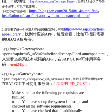
绍、下载地址：
http://www.sap.com/fiori-apps-library
，当前SAP提供了7000
多个APP，可供下载使用，
https://blogs.sap.com/2015/08/14/simplified-
下载安装方法参看：
installation-of-sap-fiori-apps-with-maintenance-planner/
http://www.sap.com/fiori-
2.当需要了解一个标准APP的使用配置时，可在
apps-library
，找到对应的APP，然后查看，比如可找到需要
的ODATA服务等。
http://<Gatewayhost>:
3.打开
<port>/sap/bc/ui5_ui5/ui2/ushell/shells/abap/FioriLaunchpad.html，
来查看当前系统有权限的APP，在SAP GUI中可使用事务
码：
/n/ui2/flp；
<Gatewayhost>:
4.打开http://
<port>
/sap/bc/ui5_ui5/sap/arsrvc_upb_admn/main.html，可以来设置可用的APP,
在SAP GUI中可使用事务码：
/n/UI2/FLPD_CUST
；
Make sure that the following prerequisites are
fulfilled:
o You have set up the system landscape and
checked all the software requirements.
o You have checked that all additionally