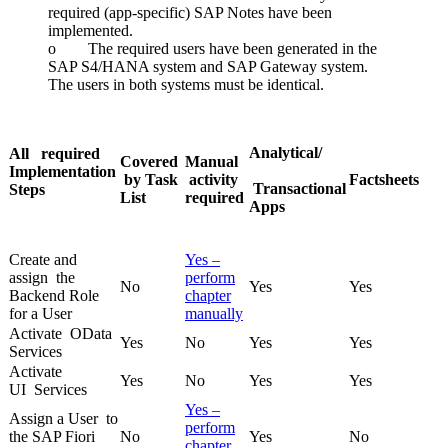
required (app-specific) SAP Notes have been
implemented.
o The required users have been generated in the
SAP S4/HANA system and SAP Gateway system.
The users in both systems must be identical.
Analytical/
All required
Covered
Manual
Implementation
by Task
activity
Factsheets
Transactional
Steps
List
required
Apps
Create and
Yes –
assign the
perform
No
Yes
Yes
Backend Role
chapter
for a User
manually
Activate OData
Yes
No
Yes
Yes
Services
Activate
Yes
No
Yes
Yes
UI Services
Yes –
Assign a User to
perform
the SAP Fiori
No
Yes
No
chapter