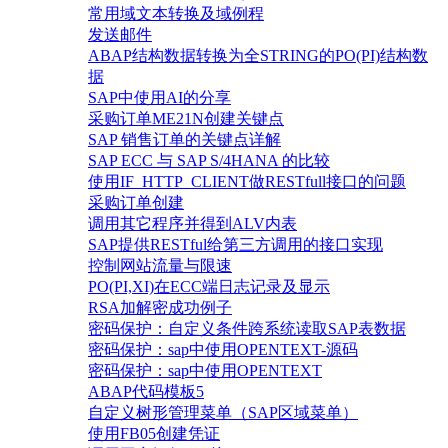
常用域文本转换及域例程
发送邮件
ABAP结构数据转换为全STRING的PO(PI)结构数
据
SAP中使用AI的分享
采购订单ME21N创建关键点
SAP 销售订单的关键点详解
SAP ECC 与 SAP S/4HANA 的比较
使用IF_HTTP_CLIENT做RESTfull接口的问题
采购订单创建
调用其它程序并得到ALV内表
SAP提供RESTful给第三方调用的接口实现
控制网站流量与限速
PO(PI,XI)在ECC端日志记录及显示
RSA加解密成功例子
密码保护：自定义条件跨系统读取SAP表数据
密码保护：sap中使用OPENTEXT-源码
密码保护：sap中使用OPENTEXT
ABAP代码模板5
自定义树形管理菜单（SAP区域菜单）
使用FB05创建凭证