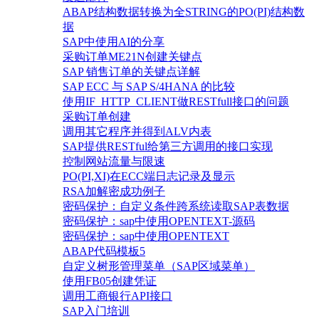
ABAP结构数据转换为全STRING的PO(PI)结构数
据
SAP中使用AI的分享
采购订单ME21N创建关键点
SAP 销售订单的关键点详解
SAP ECC 与 SAP S/4HANA 的比较
使用IF_HTTP_CLIENT做RESTfull接口的问题
采购订单创建
调用其它程序并得到ALV内表
SAP提供RESTful给第三方调用的接口实现
控制网站流量与限速
PO(PI,XI)在ECC端日志记录及显示
RSA加解密成功例子
密码保护：自定义条件跨系统读取SAP表数据
密码保护：sap中使用OPENTEXT-源码
密码保护：sap中使用OPENTEXT
ABAP代码模板5
自定义树形管理菜单（SAP区域菜单）
使用FB05创建凭证
调用工商银行API接口
SAP入门培训