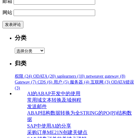
邮箱
网站
分类
分
类
归类
权限
(24)
ODATA
(20)
saplearners
(10)
netweaver gateway
(8)
Gateway
(7)
CDS
(6)
用户
(5)
服务器
(4)
互联网
(3)
ODATA错误
(3)
AI的ABAP开发中的使用
常用域文本转换及域例程
发送邮件
ABAP结构数据转换为全STRING的PO(PI)结构数
据
SAP中使用AI的分享
采购订单ME21N创建关键点