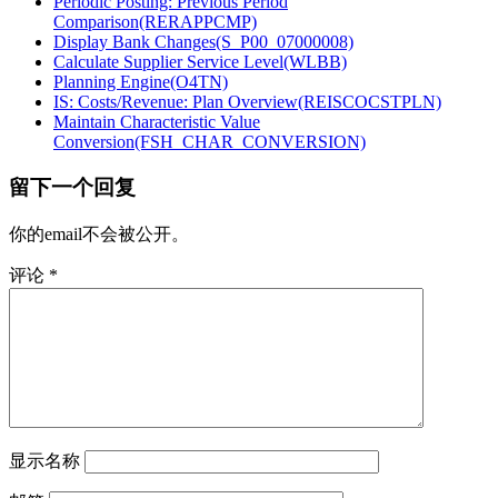
Periodic Posting: Previous Period
Comparison(RERAPPCMP)
Display Bank Changes(S_P00_07000008)
Calculate Supplier Service Level(WLBB)
Planning Engine(O4TN)
IS: Costs/Revenue: Plan Overview(REISCOCSTPLN)
Maintain Characteristic Value
Conversion(FSH_CHAR_CONVERSION)
留下一个回复
你的email不会被公开。
评论
*
显示名称