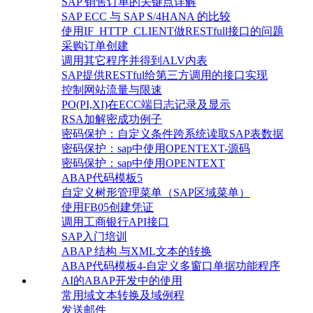
SAP 销售订单的关键点详解
SAP ECC 与 SAP S/4HANA 的比较
使用IF_HTTP_CLIENT做RESTfull接口的问题
采购订单创建
调用其它程序并得到ALV内表
SAP提供RESTful给第三方调用的接口实现
控制网站流量与限速
PO(PI,XI)在ECC端日志记录及显示
RSA加解密成功例子
密码保护：自定义条件跨系统读取SAP表数据
密码保护：sap中使用OPENTEXT-源码
密码保护：sap中使用OPENTEXT
ABAP代码模板5
自定义树形管理菜单（SAP区域菜单）
使用FB05创建凭证
调用工商银行API接口
SAP入门培训
ABAP 结构 与XML文本的转换
ABAP代码模板4-自定义多窗口单据功能程序
AI的ABAP开发中的使用
常用域文本转换及域例程
发送邮件