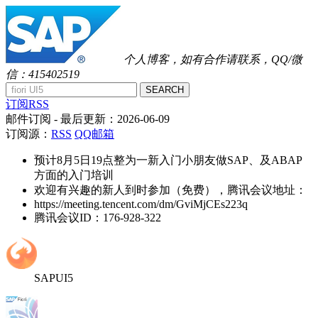
个人博客，如有合作请联系，QQ/微
信：415402519
SEARCH
订阅RSS
邮件订阅
- 最后更新：
2026-06-09
订阅源：
RSS
QQ邮箱
预计8月5日19点整为一新入门小朋友做SAP、及ABAP
方面的入门培训
欢迎有兴趣的新人到时参加（免费），腾讯会议地址：
https://meeting.tencent.com/dm/GviMjCEs223q
腾讯会议ID：176-928-322
SAPUI5