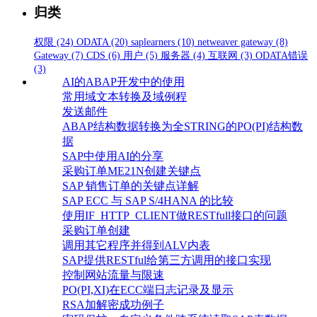
归类
权限
(24)
ODATA
(20)
saplearners
(10)
netweaver gateway
(8)
Gateway
(7)
CDS
(6)
用户
(5)
服务器
(4)
互联网
(3)
ODATA错误
(3)
AI的ABAP开发中的使用
常用域文本转换及域例程
发送邮件
ABAP结构数据转换为全STRING的PO(PI)结构数
据
SAP中使用AI的分享
采购订单ME21N创建关键点
SAP 销售订单的关键点详解
SAP ECC 与 SAP S/4HANA 的比较
使用IF_HTTP_CLIENT做RESTfull接口的问题
采购订单创建
调用其它程序并得到ALV内表
SAP提供RESTful给第三方调用的接口实现
控制网站流量与限速
PO(PI,XI)在ECC端日志记录及显示
RSA加解密成功例子