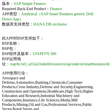
版本：
SAP Simple Finance
Required Back-End Product：
Finance
APP类型：
Analytical（SAP Smart Business generic Drill
Down App）
数据库支持类型：
HANA DB exclusive
此APP对BSP支持如下：
BSP名称：
BSP包：
BSP组件及版本：
UIAPFI70 300
BSP运用地
址：
/sap/bc/ui5_ui5/ui2/ushell/resources/sap/suite/ui/smartbusiness/d
APP使用行业：
Aerospace and
Defense,Automotive,Banking,Chemicals,Consumer
Products,Cross Industry,Defense and Security,Engineering,
Construction and Operations,Healthcare,High Tech,Higher
Education and Research,Industrial Machinery and
Components,Insurance,Life Sciences,Media,Mill
Products,Mining,Oil and Gas,Professional Services,Public
Sector,Retail,Sports and