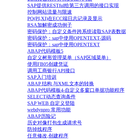
SAP提供RESTful给第三方调用的接口实现
控制网站流量与限速
PO(PI,XI)在ECC端日志记录及显示
RSA加解密成功例子
密码保护：自定义条件跨系统读取SAP表数据
密码保护：sap中使用OPENTEXT-源码
密码保护：sap中使用OPENTEXT
ABAP代码模板5
自定义树形管理菜单（SAP区域菜单）
使用FB05创建凭证
调用工商银行API接口
SAP入门培训
ABAP 结构 与XML文本的转换
ABAP代码模板4-自定义多窗口单据功能程序
SELECT动态查询条件
SAP WEB 自定义登陆
webdynpro 常用功能
ABAP历险记
历史对像打包生成请求号
防掉线程序
任意修改,创建程序