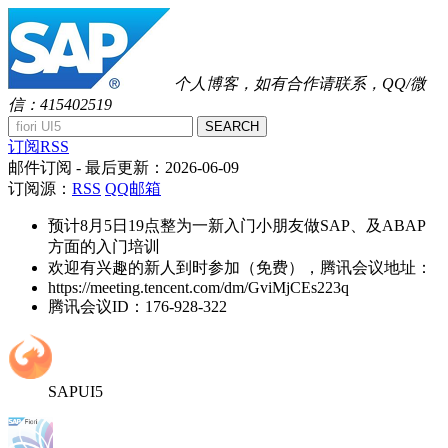
个人博客，如有合作请联系，QQ/微
信：415402519
SEARCH
订阅RSS
邮件订阅
- 最后更新：
2026-06-09
订阅源：
RSS
QQ邮箱
预计8月5日19点整为一新入门小朋友做SAP、及ABAP
方面的入门培训
欢迎有兴趣的新人到时参加（免费），腾讯会议地址：
https://meeting.tencent.com/dm/GviMjCEs223q
腾讯会议ID：176-928-322
SAPUI5