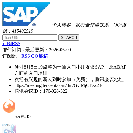
个人博客，如有合作请联系，QQ/微
信：415402519
SEARCH
订阅RSS
邮件订阅
- 最后更新：
2026-06-09
订阅源：
RSS
QQ邮箱
预计8月5日19点整为一新入门小朋友做SAP、及ABAP
方面的入门培训
欢迎有兴趣的新人到时参加（免费），腾讯会议地址：
https://meeting.tencent.com/dm/GviMjCEs223q
腾讯会议ID：176-928-322
SAPUI5