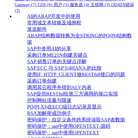
Gateway
(7)
CDS
(6)
用户
(5)
服务器
(4)
互联网
(3)
ODATA错误
(3)
AI的ABAP开发中的使用
常用域文本转换及域例程
发送邮件
ABAP结构数据转换为全STRING的PO(PI)结构数
据
SAP中使用AI的分享
采购订单ME21N创建关键点
SAP 销售订单的关键点详解
SAP ECC 与 SAP S/4HANA 的比较
使用IF_HTTP_CLIENT做RESTfull接口的问题
采购订单创建
调用其它程序并得到ALV内表
SAP提供RESTful给第三方调用的接口实现
控制网站流量与限速
PO(PI,XI)在ECC端日志记录及显示
RSA加解密成功例子
密码保护：自定义条件跨系统读取SAP表数据
密码保护：sap中使用OPENTEXT-源码
密码保护：sap中使用OPENTEXT