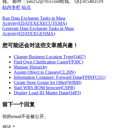
我。 邮件：yan252@163.com给我。 QQ:415402519
站内专栏
站点
Run Data Exchange Tasks in Mass
Activity(EDATEXEXECUTEMA)
Generate Data Exchange Tasks in Mass
Activity(EDATEXGENMA)
您可能还会对这些文章感兴趣！
Change Business Location Type(O407)
Find Own Clarification Cases(FP30C)
Manage Hierarchy
Assign Object to Classes(CL20N)
Information Container: Forward Data(FPINFCO1)
Create Store Group for Other(WB80)
Start WBS BOM browser(CSPB)
Display Load ID Master Data(O4P3)
留下一个回复
你的email不会被公开。
评论
*