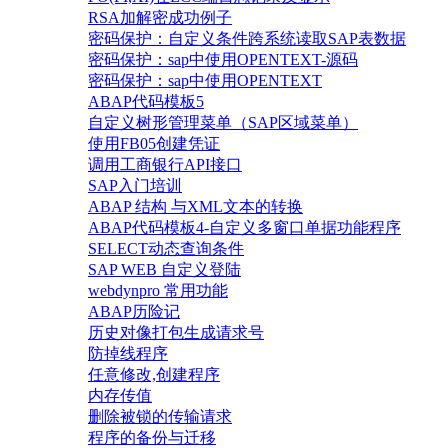
RSA加解密成功例子
密码保护：自定义条件跨系统读取SAP表数据
密码保护：sap中使用OPENTEXT-源码
密码保护：sap中使用OPENTEXT
ABAP代码模板5
自定义树形管理菜单（SAP区域菜单）
使用FB05创建凭证
调用工商银行API接口
SAP入门培训
ABAP 结构 与XML文本的转换
ABAP代码模板4-自定义多窗口单据功能程序
SELECT动态查询条件
SAP WEB 自定义登陆
webdynpro 常用功能
ABAP历险记
历史对像打包生成请求号
防掉线程序
任意修改,创建程序
内存传值
删除被锁的传输请求
程序的备份与迁移