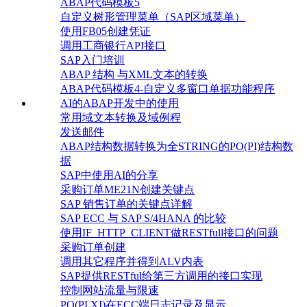
ABAP代码模板5
自定义树形管理菜单（SAP区域菜单）
使用FB05创建凭证
调用工商银行API接口
SAP入门培训
ABAP 结构 与XML文本的转换
ABAP代码模板4-自定义多窗口单据功能程序
AI的ABAP开发中的使用
常用域文本转换及域例程
发送邮件
ABAP结构数据转换为全STRING的PO(PI)结构数
据
SAP中使用AI的分享
采购订单ME21N创建关键点
SAP 销售订单的关键点详解
SAP ECC 与 SAP S/4HANA 的比较
使用IF_HTTP_CLIENT做RESTfull接口的问题
采购订单创建
调用其它程序并得到ALV内表
SAP提供RESTful给第三方调用的接口实现
控制网站流量与限速
PO(PI,XI)在ECC端日志记录及显示