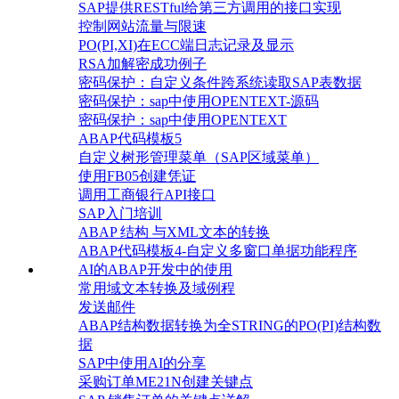
SAP提供RESTful给第三方调用的接口实现
控制网站流量与限速
PO(PI,XI)在ECC端日志记录及显示
RSA加解密成功例子
密码保护：自定义条件跨系统读取SAP表数据
密码保护：sap中使用OPENTEXT-源码
密码保护：sap中使用OPENTEXT
ABAP代码模板5
自定义树形管理菜单（SAP区域菜单）
使用FB05创建凭证
调用工商银行API接口
SAP入门培训
ABAP 结构 与XML文本的转换
ABAP代码模板4-自定义多窗口单据功能程序
AI的ABAP开发中的使用
常用域文本转换及域例程
发送邮件
ABAP结构数据转换为全STRING的PO(PI)结构数
据
SAP中使用AI的分享
采购订单ME21N创建关键点