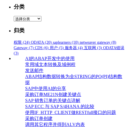
分类
分
类
归类
权限
(24)
ODATA
(20)
saplearners
(10)
netweaver gateway
(8)
Gateway
(7)
CDS
(6)
用户
(5)
服务器
(4)
互联网
(3)
ODATA错误
(3)
AI的ABAP开发中的使用
常用域文本转换及域例程
发送邮件
ABAP结构数据转换为全STRING的PO(PI)结构数
据
SAP中使用AI的分享
采购订单ME21N创建关键点
SAP 销售订单的关键点详解
SAP ECC 与 SAP S/4HANA 的比较
使用IF_HTTP_CLIENT做RESTfull接口的问题
采购订单创建
调用其它程序并得到ALV内表