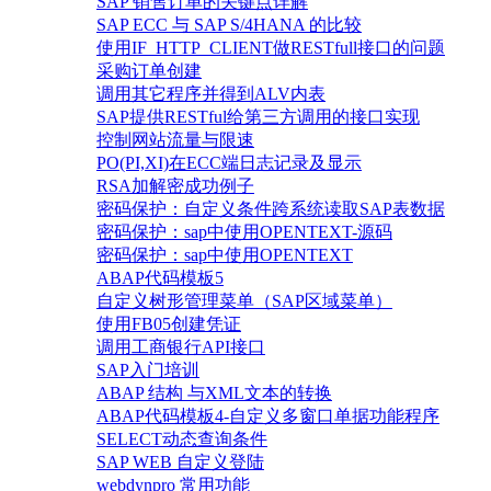
SAP 销售订单的关键点详解
SAP ECC 与 SAP S/4HANA 的比较
使用IF_HTTP_CLIENT做RESTfull接口的问题
采购订单创建
调用其它程序并得到ALV内表
SAP提供RESTful给第三方调用的接口实现
控制网站流量与限速
PO(PI,XI)在ECC端日志记录及显示
RSA加解密成功例子
密码保护：自定义条件跨系统读取SAP表数据
密码保护：sap中使用OPENTEXT-源码
密码保护：sap中使用OPENTEXT
ABAP代码模板5
自定义树形管理菜单（SAP区域菜单）
使用FB05创建凭证
调用工商银行API接口
SAP入门培训
ABAP 结构 与XML文本的转换
ABAP代码模板4-自定义多窗口单据功能程序
SELECT动态查询条件
SAP WEB 自定义登陆
webdynpro 常用功能