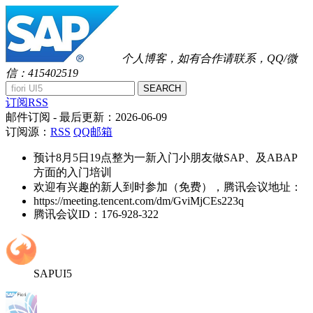
个人博客，如有合作请联系，QQ/微
信：415402519
SEARCH
订阅RSS
邮件订阅
- 最后更新：
2026-06-09
订阅源：
RSS
QQ邮箱
预计8月5日19点整为一新入门小朋友做SAP、及ABAP
方面的入门培训
欢迎有兴趣的新人到时参加（免费），腾讯会议地址：
https://meeting.tencent.com/dm/GviMjCEs223q
腾讯会议ID：176-928-322
SAPUI5