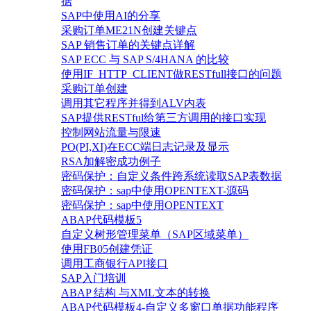
据
SAP中使用AI的分享
采购订单ME21N创建关键点
SAP 销售订单的关键点详解
SAP ECC 与 SAP S/4HANA 的比较
使用IF_HTTP_CLIENT做RESTfull接口的问题
采购订单创建
调用其它程序并得到ALV内表
SAP提供RESTful给第三方调用的接口实现
控制网站流量与限速
PO(PI,XI)在ECC端日志记录及显示
RSA加解密成功例子
密码保护：自定义条件跨系统读取SAP表数据
密码保护：sap中使用OPENTEXT-源码
密码保护：sap中使用OPENTEXT
ABAP代码模板5
自定义树形管理菜单（SAP区域菜单）
使用FB05创建凭证
调用工商银行API接口
SAP入门培训
ABAP 结构 与XML文本的转换
ABAP代码模板4-自定义多窗口单据功能程序