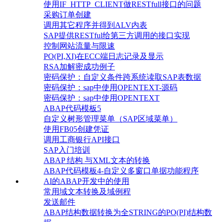
使用IF_HTTP_CLIENT做RESTfull接口的问题
采购订单创建
调用其它程序并得到ALV内表
SAP提供RESTful给第三方调用的接口实现
控制网站流量与限速
PO(PI,XI)在ECC端日志记录及显示
RSA加解密成功例子
密码保护：自定义条件跨系统读取SAP表数据
密码保护：sap中使用OPENTEXT-源码
密码保护：sap中使用OPENTEXT
ABAP代码模板5
自定义树形管理菜单（SAP区域菜单）
使用FB05创建凭证
调用工商银行API接口
SAP入门培训
ABAP 结构 与XML文本的转换
ABAP代码模板4-自定义多窗口单据功能程序
AI的ABAP开发中的使用
常用域文本转换及域例程
发送邮件
ABAP结构数据转换为全STRING的PO(PI)结构数