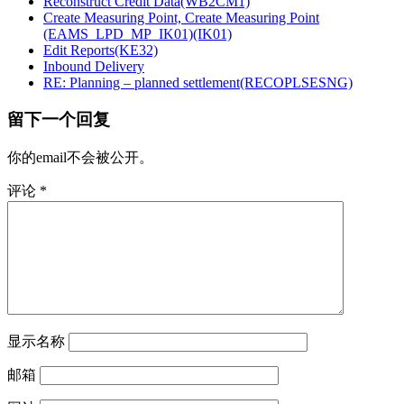
Reconstruct Credit Data(WB2CM1)
Create Measuring Point, Create Measuring Point
(EAMS_LPD_MP_IK01)(IK01)
Edit Reports(KE32)
Inbound Delivery
RE: Planning – planned settlement(RECOPLSESNG)
留下一个回复
你的email不会被公开。
评论
*
显示名称
邮箱