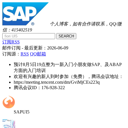
个人博客，如有合作请联系，QQ/微
信：415402519
SEARCH
订阅RSS
邮件订阅
- 最后更新：
2026-06-09
订阅源：
RSS
QQ邮箱
预计8月5日19点整为一新入门小朋友做SAP、及ABAP
方面的入门培训
欢迎有兴趣的新人到时参加（免费），腾讯会议地址：
https://meeting.tencent.com/dm/GviMjCEs223q
腾讯会议ID：176-928-322
SAPUI5