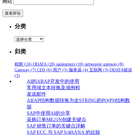
网站
分类
分
类
归类
权限
(24)
ODATA
(20)
saplearners
(10)
netweaver gateway
(8)
Gateway
(7)
CDS
(6)
用户
(5)
服务器
(4)
互联网
(3)
ODATA错误
(3)
AI的ABAP开发中的使用
常用域文本转换及域例程
发送邮件
ABAP结构数据转换为全STRING的PO(PI)结构数
据
SAP中使用AI的分享
采购订单ME21N创建关键点
SAP 销售订单的关键点详解
SAP ECC 与 SAP S/4HANA 的比较