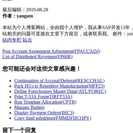
最后编辑：
2019-08-28
作者：yangsen
本站为个人博客网站，全由我个人维护，我从事SAP开发13年
站相关的问题可直接在文章下方留言，或者联系我。 邮件：yan252@16
站内专栏
站点
Post Account Assignment Adjustment(FPACCADJ)
List of Distributed Revenues(FP60R)
您可能还会对这些文章感兴趣！
Continuation of Accrual/Deferral(RESCCHAL)
Pack HUs to Repetitive Manufacturing(MFP23)
Define Foreclosures Master Data(/ATL/FOREC)
Print T-53A Form(J3RFT53A)
Run Template Allocation(CPTB)
Manage Budget
Display Payment Orders(IHC3)
Copy fund substrings(FMMDFDCOPY)
留下一个回复