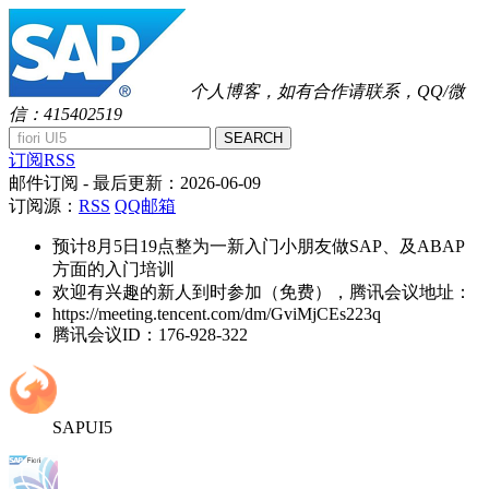
个人博客，如有合作请联系，QQ/微
信：415402519
SEARCH
订阅RSS
邮件订阅
- 最后更新：
2026-06-09
订阅源：
RSS
QQ邮箱
预计8月5日19点整为一新入门小朋友做SAP、及ABAP
方面的入门培训
欢迎有兴趣的新人到时参加（免费），腾讯会议地址：
https://meeting.tencent.com/dm/GviMjCEs223q
腾讯会议ID：176-928-322
SAPUI5