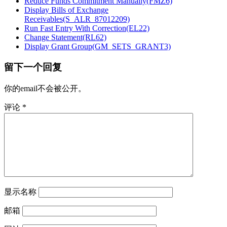
Reduce Funds Commitment Manually(FMZ6)
Display Bills of Exchange
Receivables(S_ALR_87012209)
Run Fast Entry With Correction(EL22)
Change Statement(RL62)
Display Grant Group(GM_SETS_GRANT3)
留下一个回复
你的email不会被公开。
评论
*
显示名称
邮箱