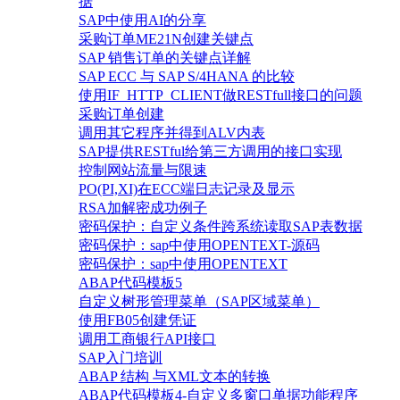
据
SAP中使用AI的分享
采购订单ME21N创建关键点
SAP 销售订单的关键点详解
SAP ECC 与 SAP S/4HANA 的比较
使用IF_HTTP_CLIENT做RESTfull接口的问题
采购订单创建
调用其它程序并得到ALV内表
SAP提供RESTful给第三方调用的接口实现
控制网站流量与限速
PO(PI,XI)在ECC端日志记录及显示
RSA加解密成功例子
密码保护：自定义条件跨系统读取SAP表数据
密码保护：sap中使用OPENTEXT-源码
密码保护：sap中使用OPENTEXT
ABAP代码模板5
自定义树形管理菜单（SAP区域菜单）
使用FB05创建凭证
调用工商银行API接口
SAP入门培训
ABAP 结构 与XML文本的转换
ABAP代码模板4-自定义多窗口单据功能程序