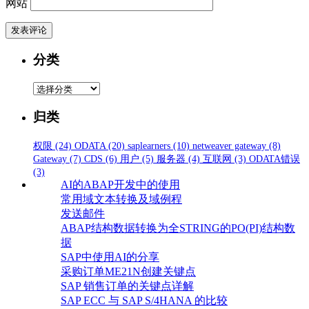
网站
分类
分
类
归类
权限
(24)
ODATA
(20)
saplearners
(10)
netweaver gateway
(8)
Gateway
(7)
CDS
(6)
用户
(5)
服务器
(4)
互联网
(3)
ODATA错误
(3)
AI的ABAP开发中的使用
常用域文本转换及域例程
发送邮件
ABAP结构数据转换为全STRING的PO(PI)结构数
据
SAP中使用AI的分享
采购订单ME21N创建关键点
SAP 销售订单的关键点详解
SAP ECC 与 SAP S/4HANA 的比较