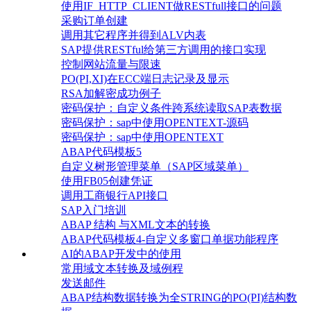
使用IF_HTTP_CLIENT做RESTfull接口的问题
采购订单创建
调用其它程序并得到ALV内表
SAP提供RESTful给第三方调用的接口实现
控制网站流量与限速
PO(PI,XI)在ECC端日志记录及显示
RSA加解密成功例子
密码保护：自定义条件跨系统读取SAP表数据
密码保护：sap中使用OPENTEXT-源码
密码保护：sap中使用OPENTEXT
ABAP代码模板5
自定义树形管理菜单（SAP区域菜单）
使用FB05创建凭证
调用工商银行API接口
SAP入门培训
ABAP 结构 与XML文本的转换
ABAP代码模板4-自定义多窗口单据功能程序
AI的ABAP开发中的使用
常用域文本转换及域例程
发送邮件
ABAP结构数据转换为全STRING的PO(PI)结构数