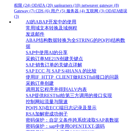
权限
(24)
ODATA
(20)
saplearners
(10)
netweaver gateway
(8)
Gateway
(7)
CDS
(6)
用户
(5)
服务器
(4)
互联网
(3)
ODATA错误
(3)
AI的ABAP开发中的使用
常用域文本转换及域例程
发送邮件
ABAP结构数据转换为全STRING的PO(PI)结构数
据
SAP中使用AI的分享
采购订单ME21N创建关键点
SAP 销售订单的关键点详解
SAP ECC 与 SAP S/4HANA 的比较
使用IF_HTTP_CLIENT做RESTfull接口的问题
采购订单创建
调用其它程序并得到ALV内表
SAP提供RESTful给第三方调用的接口实现
控制网站流量与限速
PO(PI,XI)在ECC端日志记录及显示
RSA加解密成功例子
密码保护：自定义条件跨系统读取SAP表数据
密码保护：sap中使用OPENTEXT-源码