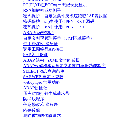
PO(PI,XI)在ECC端日志记录及显示
RSA加解密成功例子
密码保护：自定义条件跨系统读取SAP表数据
密码保护：sap中使用OPENTEXT-源码
密码保护：sap中使用OPENTEXT
ABAP代码模板5
自定义树形管理菜单（SAP区域菜单）
使用FB05创建凭证
调用工商银行API接口
SAP入门培训
ABAP 结构 与XML文本的转换
ABAP代码模板4-自定义多窗口单据功能程序
SELECT动态查询条件
SAP WEB 自定义登陆
webdynpro 常用功能
ABAP历险记
历史对像打包生成请求号
防掉线程序
任意修改,创建程序
内存传值
删除被锁的传输请求