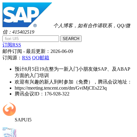
个人博客，如有合作请联系，QQ/微
信：415402519
SEARCH
订阅RSS
邮件订阅
- 最后更新：
2026-06-09
订阅源：
RSS
QQ邮箱
预计8月5日19点整为一新入门小朋友做SAP、及ABAP
方面的入门培训
欢迎有兴趣的新人到时参加（免费），腾讯会议地址：
https://meeting.tencent.com/dm/GviMjCEs223q
腾讯会议ID：176-928-322
SAPUI5