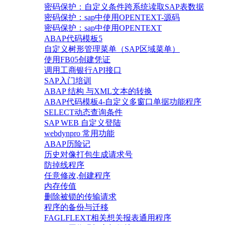
密码保护：自定义条件跨系统读取SAP表数据
密码保护：sap中使用OPENTEXT-源码
密码保护：sap中使用OPENTEXT
ABAP代码模板5
自定义树形管理菜单（SAP区域菜单）
使用FB05创建凭证
调用工商银行API接口
SAP入门培训
ABAP 结构 与XML文本的转换
ABAP代码模板4-自定义多窗口单据功能程序
SELECT动态查询条件
SAP WEB 自定义登陆
webdynpro 常用功能
ABAP历险记
历史对像打包生成请求号
防掉线程序
任意修改,创建程序
内存传值
删除被锁的传输请求
程序的备份与迁移
FAGLFLEXT相关想关报表通用程序