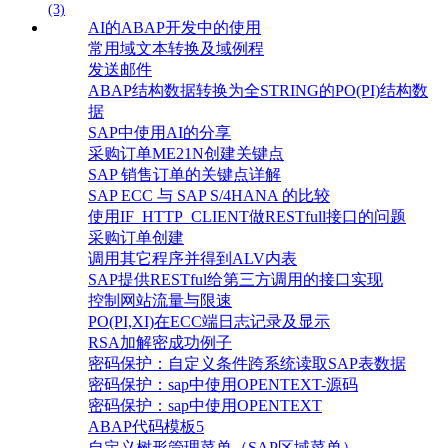
(3)
AI的ABAP开发中的使用
常用域文本转换及域例程
发送邮件
ABAP结构数据转换为全STRING的PO(PI)结构数
据
SAP中使用AI的分享
采购订单ME21N创建关键点
SAP 销售订单的关键点详解
SAP ECC 与 SAP S/4HANA 的比较
使用IF_HTTP_CLIENT做RESTfull接口的问题
采购订单创建
调用其它程序并得到ALV内表
SAP提供RESTful给第三方调用的接口实现
控制网站流量与限速
PO(PI,XI)在ECC端日志记录及显示
RSA加解密成功例子
密码保护：自定义条件跨系统读取SAP表数据
密码保护：sap中使用OPENTEXT-源码
密码保护：sap中使用OPENTEXT
ABAP代码模板5
自定义树形管理菜单（SAP区域菜单）