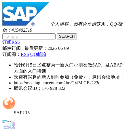
个人博客，如有合作请联系，QQ/微
信：415402519
SEARCH
订阅RSS
邮件订阅
- 最后更新：
2026-06-09
订阅源：
RSS
QQ邮箱
预计8月5日19点整为一新入门小朋友做SAP、及ABAP
方面的入门培训
欢迎有兴趣的新人到时参加（免费），腾讯会议地址：
https://meeting.tencent.com/dm/GviMjCEs223q
腾讯会议ID：176-928-322
SAPUI5