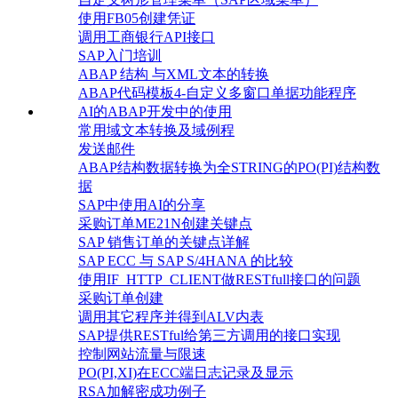
使用FB05创建凭证
调用工商银行API接口
SAP入门培训
ABAP 结构 与XML文本的转换
ABAP代码模板4-自定义多窗口单据功能程序
AI的ABAP开发中的使用
常用域文本转换及域例程
发送邮件
ABAP结构数据转换为全STRING的PO(PI)结构数
据
SAP中使用AI的分享
采购订单ME21N创建关键点
SAP 销售订单的关键点详解
SAP ECC 与 SAP S/4HANA 的比较
使用IF_HTTP_CLIENT做RESTfull接口的问题
采购订单创建
调用其它程序并得到ALV内表
SAP提供RESTful给第三方调用的接口实现
控制网站流量与限速
PO(PI,XI)在ECC端日志记录及显示
RSA加解密成功例子