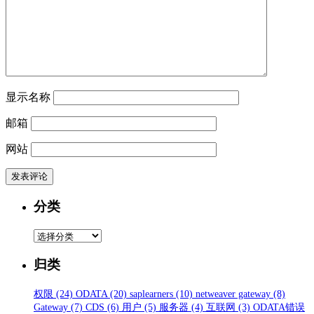
显示名称
邮箱
网站
分类
分
类
归类
权限
(24)
ODATA
(20)
saplearners
(10)
netweaver gateway
(8)
Gateway
(7)
CDS
(6)
用户
(5)
服务器
(4)
互联网
(3)
ODATA错误