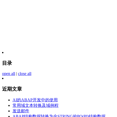
目录
open all
|
close all
近期文章
AI的ABAP开发中的使用
常用域文本转换及域例程
发送邮件
ABAP结构数据转换为全STRING的PO(PI)结构数据