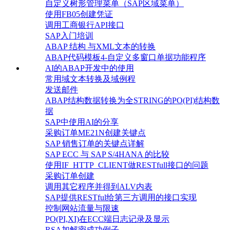
自定义树形管理菜单（SAP区域菜单）
使用FB05创建凭证
调用工商银行API接口
SAP入门培训
ABAP 结构 与XML文本的转换
ABAP代码模板4-自定义多窗口单据功能程序
AI的ABAP开发中的使用
常用域文本转换及域例程
发送邮件
ABAP结构数据转换为全STRING的PO(PI)结构数
据
SAP中使用AI的分享
采购订单ME21N创建关键点
SAP 销售订单的关键点详解
SAP ECC 与 SAP S/4HANA 的比较
使用IF_HTTP_CLIENT做RESTfull接口的问题
采购订单创建
调用其它程序并得到ALV内表
SAP提供RESTful给第三方调用的接口实现
控制网站流量与限速
PO(PI,XI)在ECC端日志记录及显示
RSA加解密成功例子