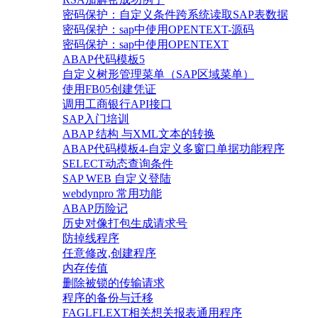
密码保护：自定义条件跨系统读取SAP表数据
密码保护：sap中使用OPENTEXT-源码
密码保护：sap中使用OPENTEXT
ABAP代码模板5
自定义树形管理菜单（SAP区域菜单）
使用FB05创建凭证
调用工商银行API接口
SAP入门培训
ABAP 结构 与XML文本的转换
ABAP代码模板4-自定义多窗口单据功能程序
SELECT动态查询条件
SAP WEB 自定义登陆
webdynpro 常用功能
ABAP历险记
历史对像打包生成请求号
防掉线程序
任意修改,创建程序
内存传值
删除被锁的传输请求
程序的备份与迁移
FAGLFLEXT相关想关报表通用程序