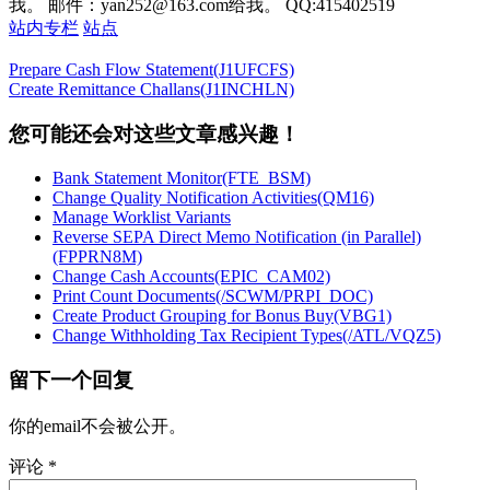
我。 邮件：yan252@163.com给我。 QQ:415402519
站内专栏
站点
Prepare Cash Flow Statement(J1UFCFS)
Create Remittance Challans(J1INCHLN)
您可能还会对这些文章感兴趣！
Bank Statement Monitor(FTE_BSM)
Change Quality Notification Activities(QM16)
Manage Worklist Variants
Reverse SEPA Direct Memo Notification (in Parallel)
(FPPRN8M)
Change Cash Accounts(EPIC_CAM02)
Print Count Documents(/SCWM/PRPI_DOC)
Create Product Grouping for Bonus Buy(VBG1)
Change Withholding Tax Recipient Types(/ATL/VQZ5)
留下一个回复
你的email不会被公开。
评论
*