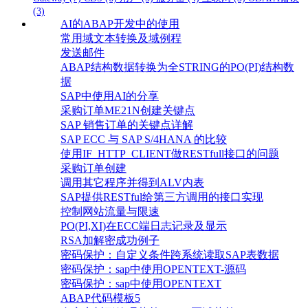
(3)
AI的ABAP开发中的使用
常用域文本转换及域例程
发送邮件
ABAP结构数据转换为全STRING的PO(PI)结构数
据
SAP中使用AI的分享
采购订单ME21N创建关键点
SAP 销售订单的关键点详解
SAP ECC 与 SAP S/4HANA 的比较
使用IF_HTTP_CLIENT做RESTfull接口的问题
采购订单创建
调用其它程序并得到ALV内表
SAP提供RESTful给第三方调用的接口实现
控制网站流量与限速
PO(PI,XI)在ECC端日志记录及显示
RSA加解密成功例子
密码保护：自定义条件跨系统读取SAP表数据
密码保护：sap中使用OPENTEXT-源码
密码保护：sap中使用OPENTEXT
ABAP代码模板5