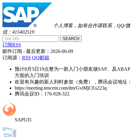
个人博客，如有合作请联系，QQ/微
信：415402519
SEARCH
订阅RSS
邮件订阅
- 最后更新：
2026-06-09
订阅源：
RSS
QQ邮箱
预计8月5日19点整为一新入门小朋友做SAP、及ABAP
方面的入门培训
欢迎有兴趣的新人到时参加（免费），腾讯会议地址：
https://meeting.tencent.com/dm/GviMjCEs223q
腾讯会议ID：176-928-322
SAPUI5