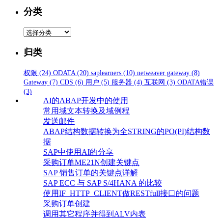
分类
分
类
归类
权限
(24)
ODATA
(20)
saplearners
(10)
netweaver gateway
(8)
Gateway
(7)
CDS
(6)
用户
(5)
服务器
(4)
互联网
(3)
ODATA错误
(3)
AI的ABAP开发中的使用
常用域文本转换及域例程
发送邮件
ABAP结构数据转换为全STRING的PO(PI)结构数
据
SAP中使用AI的分享
采购订单ME21N创建关键点
SAP 销售订单的关键点详解
SAP ECC 与 SAP S/4HANA 的比较
使用IF_HTTP_CLIENT做RESTfull接口的问题
采购订单创建
调用其它程序并得到ALV内表