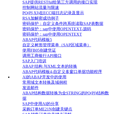
SAP提供RESTful给第三方调用的接口实现
控制网站流量与限速
PO(PI,XI)在ECC端日志记录及显示
RSA加解密成功例子
密码保护：自定义条件跨系统读取SAP表数据
密码保护：sap中使用OPENTEXT-源码
密码保护：sap中使用OPENTEXT
ABAP代码模板5
自定义树形管理菜单（SAP区域菜单）
使用FB05创建凭证
调用工商银行API接口
SAP入门培训
ABAP 结构 与XML文本的转换
ABAP代码模板4-自定义多窗口单据功能程序
AI的ABAP开发中的使用
常用域文本转换及域例程
发送邮件
ABAP结构数据转换为全STRING的PO(PI)结构数
据
SAP中使用AI的分享
采购订单ME21N创建关键点