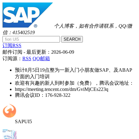
个人博客，如有合作请联系，QQ/微
信：415402519
SEARCH
订阅RSS
邮件订阅
- 最后更新：
2026-06-09
订阅源：
RSS
QQ邮箱
预计8月5日19点整为一新入门小朋友做SAP、及ABAP
方面的入门培训
欢迎有兴趣的新人到时参加（免费），腾讯会议地址：
https://meeting.tencent.com/dm/GviMjCEs223q
腾讯会议ID：176-928-322
SAPUI5