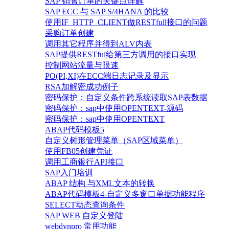
SAP 销售订单的关键点详解
SAP ECC 与 SAP S/4HANA 的比较
使用IF_HTTP_CLIENT做RESTfull接口的问题
采购订单创建
调用其它程序并得到ALV内表
SAP提供RESTful给第三方调用的接口实现
控制网站流量与限速
PO(PI,XI)在ECC端日志记录及显示
RSA加解密成功例子
密码保护：自定义条件跨系统读取SAP表数据
密码保护：sap中使用OPENTEXT-源码
密码保护：sap中使用OPENTEXT
ABAP代码模板5
自定义树形管理菜单（SAP区域菜单）
使用FB05创建凭证
调用工商银行API接口
SAP入门培训
ABAP 结构 与XML文本的转换
ABAP代码模板4-自定义多窗口单据功能程序
SELECT动态查询条件
SAP WEB 自定义登陆
webdynpro 常用功能