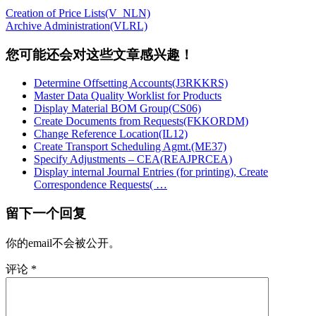
Creation of Price Lists(V_NLN)
Archive Administration(VLRL)
您可能还会对这些文章感兴趣！
Determine Offsetting Accounts(J3RKKRS)
Master Data Quality Worklist for Products
Display Material BOM Group(CS06)
Create Documents from Requests(FKKORDM)
Change Reference Location(IL12)
Create Transport Scheduling Agmt.(ME37)
Specify Adjustments – CEA(REAJPRCEA)
Display internal Journal Entries (for printing), Create
Correspondence Requests( …
留下一个回复
你的email不会被公开。
评论
*