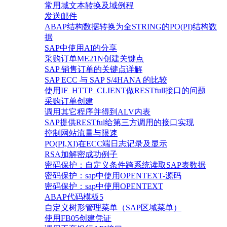
常用域文本转换及域例程
发送邮件
ABAP结构数据转换为全STRING的PO(PI)结构数
据
SAP中使用AI的分享
采购订单ME21N创建关键点
SAP 销售订单的关键点详解
SAP ECC 与 SAP S/4HANA 的比较
使用IF_HTTP_CLIENT做RESTfull接口的问题
采购订单创建
调用其它程序并得到ALV内表
SAP提供RESTful给第三方调用的接口实现
控制网站流量与限速
PO(PI,XI)在ECC端日志记录及显示
RSA加解密成功例子
密码保护：自定义条件跨系统读取SAP表数据
密码保护：sap中使用OPENTEXT-源码
密码保护：sap中使用OPENTEXT
ABAP代码模板5
自定义树形管理菜单（SAP区域菜单）
使用FB05创建凭证