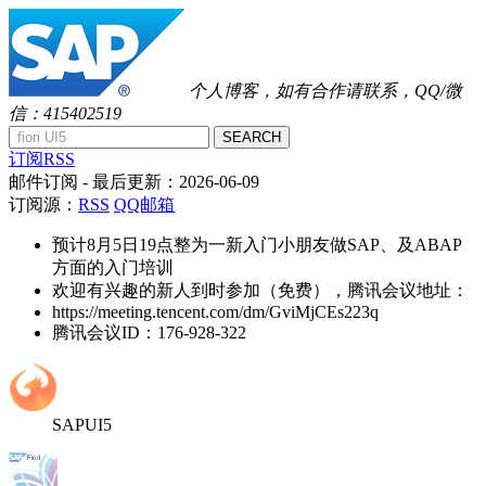
个人博客，如有合作请联系，QQ/微
信：415402519
SEARCH
订阅RSS
邮件订阅
- 最后更新：
2026-06-09
订阅源：
RSS
QQ邮箱
预计8月5日19点整为一新入门小朋友做SAP、及ABAP
方面的入门培训
欢迎有兴趣的新人到时参加（免费），腾讯会议地址：
https://meeting.tencent.com/dm/GviMjCEs223q
腾讯会议ID：176-928-322
SAPUI5