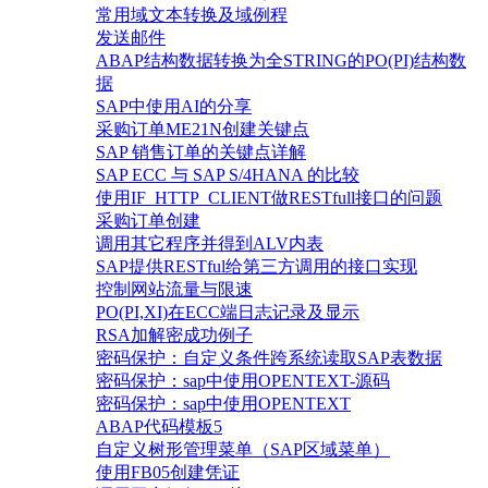
常用域文本转换及域例程
发送邮件
ABAP结构数据转换为全STRING的PO(PI)结构数
据
SAP中使用AI的分享
采购订单ME21N创建关键点
SAP 销售订单的关键点详解
SAP ECC 与 SAP S/4HANA 的比较
使用IF_HTTP_CLIENT做RESTfull接口的问题
采购订单创建
调用其它程序并得到ALV内表
SAP提供RESTful给第三方调用的接口实现
控制网站流量与限速
PO(PI,XI)在ECC端日志记录及显示
RSA加解密成功例子
密码保护：自定义条件跨系统读取SAP表数据
密码保护：sap中使用OPENTEXT-源码
密码保护：sap中使用OPENTEXT
ABAP代码模板5
自定义树形管理菜单（SAP区域菜单）
使用FB05创建凭证