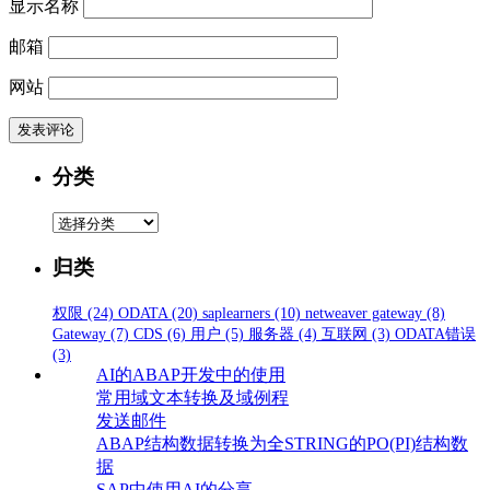
显示名称
邮箱
网站
分类
分
类
归类
权限
(24)
ODATA
(20)
saplearners
(10)
netweaver gateway
(8)
Gateway
(7)
CDS
(6)
用户
(5)
服务器
(4)
互联网
(3)
ODATA错误
(3)
AI的ABAP开发中的使用
常用域文本转换及域例程
发送邮件
ABAP结构数据转换为全STRING的PO(PI)结构数
据
SAP中使用AI的分享