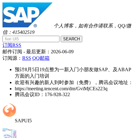
个人博客，如有合作请联系，QQ/微
信：415402519
SEARCH
订阅RSS
邮件订阅
- 最后更新：
2026-06-09
订阅源：
RSS
QQ邮箱
预计8月5日19点整为一新入门小朋友做SAP、及ABAP
方面的入门培训
欢迎有兴趣的新人到时参加（免费），腾讯会议地址：
https://meeting.tencent.com/dm/GviMjCEs223q
腾讯会议ID：176-928-322
SAPUI5