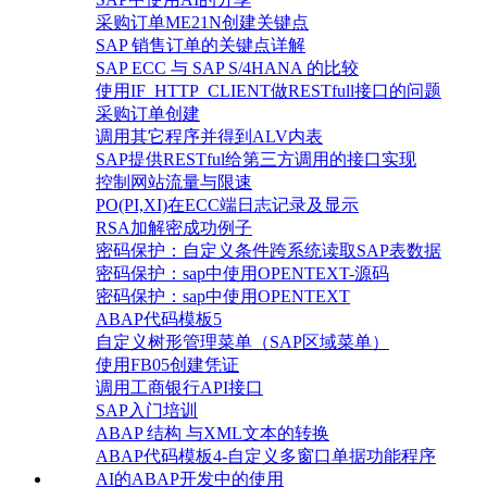
采购订单ME21N创建关键点
SAP 销售订单的关键点详解
SAP ECC 与 SAP S/4HANA 的比较
使用IF_HTTP_CLIENT做RESTfull接口的问题
采购订单创建
调用其它程序并得到ALV内表
SAP提供RESTful给第三方调用的接口实现
控制网站流量与限速
PO(PI,XI)在ECC端日志记录及显示
RSA加解密成功例子
密码保护：自定义条件跨系统读取SAP表数据
密码保护：sap中使用OPENTEXT-源码
密码保护：sap中使用OPENTEXT
ABAP代码模板5
自定义树形管理菜单（SAP区域菜单）
使用FB05创建凭证
调用工商银行API接口
SAP入门培训
ABAP 结构 与XML文本的转换
ABAP代码模板4-自定义多窗口单据功能程序
AI的ABAP开发中的使用