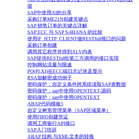
据
SAP中使用AI的分享
采购订单ME21N创建关键点
SAP 销售订单的关键点详解
SAP ECC 与 SAP S/4HANA 的比较
使用IF_HTTP_CLIENT做RESTfull接口的问题
采购订单创建
调用其它程序并得到ALV内表
SAP提供RESTful给第三方调用的接口实现
控制网站流量与限速
PO(PI,XI)在ECC端日志记录及显示
RSA加解密成功例子
密码保护：自定义条件跨系统读取SAP表数据
密码保护：sap中使用OPENTEXT-源码
密码保护：sap中使用OPENTEXT
ABAP代码模板5
自定义树形管理菜单（SAP区域菜单）
使用FB05创建凭证
调用工商银行API接口
SAP入门培训
ABAP 结构 与XML文本的转换