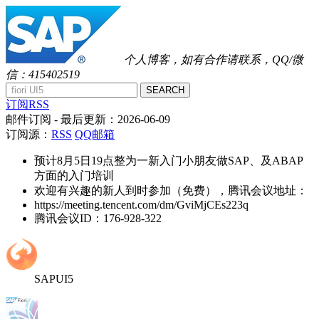
个人博客，如有合作请联系，QQ/微
信：415402519
SEARCH
订阅RSS
邮件订阅
- 最后更新：
2026-06-09
订阅源：
RSS
QQ邮箱
预计8月5日19点整为一新入门小朋友做SAP、及ABAP
方面的入门培训
欢迎有兴趣的新人到时参加（免费），腾讯会议地址：
https://meeting.tencent.com/dm/GviMjCEs223q
腾讯会议ID：176-928-322
SAPUI5