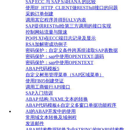
SAP ECC 与 SAP S/4HANA 的比较
使用IF_HTTP_CLIENT做RESTfull接口的问题
采购订单创建
调用其它程序并得到ALV内表
SAP提供RESTful给第三方调用的接口实现
控制网站流量与限速
PO(PI,XI)在ECC端日志记录及显示
RSA加解密成功例子
密码保护：自定义条件跨系统读取SAP表数据
密码保护：sap中使用OPENTEXT-源码
密码保护：sap中使用OPENTEXT
ABAP代码模板5
自定义树形管理菜单（SAP区域菜单）
使用FB05创建凭证
调用工商银行API接口
SAP入门培训
ABAP 结构 与XML文本的转换
ABAP代码模板4-自定义多窗口单据功能程序
AI的ABAP开发中的使用
常用域文本转换及域例程
发送邮件
ABAP结构数据转换为全STRING的PO(PI)结构数