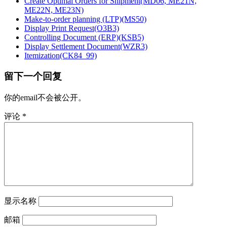
Create Optimal Orders for Shipment(MD06, ME21N,
ME22N, ME23N)
Make-to-order planning (LTP)(MS50)
Display Print Request(O3B3)
Controlling Document (ERP)(KSB5)
Display Settlement Document(WZR3)
Itemization(CK84_99)
留下一个回复
你的email不会被公开。
评论
*
显示名称
邮箱