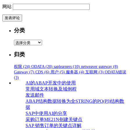
网站
分类
分
类
归类
权限
(24)
ODATA
(20)
saplearners
(10)
netweaver gateway
(8)
Gateway
(7)
CDS
(6)
用户
(5)
服务器
(4)
互联网
(3)
ODATA错误
(3)
AI的ABAP开发中的使用
常用域文本转换及域例程
发送邮件
ABAP结构数据转换为全STRING的PO(PI)结构数
据
SAP中使用AI的分享
采购订单ME21N创建关键点
SAP 销售订单的关键点详解