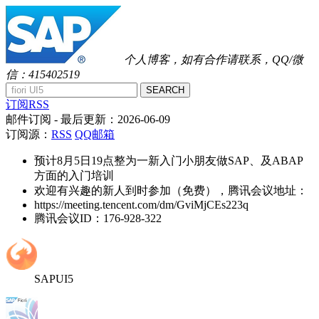
个人博客，如有合作请联系，QQ/微
信：415402519
SEARCH
订阅RSS
邮件订阅
- 最后更新：
2026-06-09
订阅源：
RSS
QQ邮箱
预计8月5日19点整为一新入门小朋友做SAP、及ABAP
方面的入门培训
欢迎有兴趣的新人到时参加（免费），腾讯会议地址：
https://meeting.tencent.com/dm/GviMjCEs223q
腾讯会议ID：176-928-322
SAPUI5