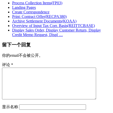
Process Collection Items(FP03)
Landing Pages
Create Correspondence
Print: Contract Offer(RECPA380)
Archive Settlement Documents(KOAA)
Overview of Input Tax Corr. Basis(REITTCBASE)
Display Sales Order, Display Customer Return, Display
Credit Memo Request, Displ …
留下一个回复
你的email不会被公开。
评论
*
显示名称