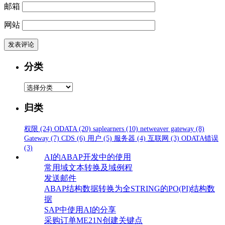
邮箱
网站
分类
分
类
归类
权限
(24)
ODATA
(20)
saplearners
(10)
netweaver gateway
(8)
Gateway
(7)
CDS
(6)
用户
(5)
服务器
(4)
互联网
(3)
ODATA错误
(3)
AI的ABAP开发中的使用
常用域文本转换及域例程
发送邮件
ABAP结构数据转换为全STRING的PO(PI)结构数
据
SAP中使用AI的分享
采购订单ME21N创建关键点