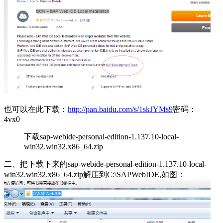
也可以在此下载：
http://pan.baidu.com/s/1skJYMs9
密码：
4vx0
下载sap-webide-personal-edition-1.137.10-local-
win32.win32.x86_64.zip
二、把下载下来的sap-webide-personal-edition-1.137.10-local-
win32.win32.x86_64.zip解压到C:\SAPWebIDE,如图：