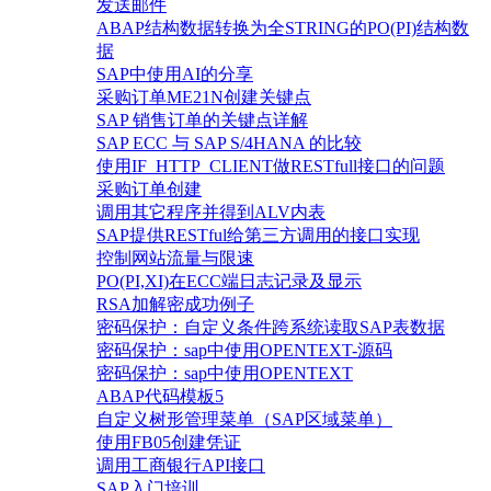
发送邮件
ABAP结构数据转换为全STRING的PO(PI)结构数
据
SAP中使用AI的分享
采购订单ME21N创建关键点
SAP 销售订单的关键点详解
SAP ECC 与 SAP S/4HANA 的比较
使用IF_HTTP_CLIENT做RESTfull接口的问题
采购订单创建
调用其它程序并得到ALV内表
SAP提供RESTful给第三方调用的接口实现
控制网站流量与限速
PO(PI,XI)在ECC端日志记录及显示
RSA加解密成功例子
密码保护：自定义条件跨系统读取SAP表数据
密码保护：sap中使用OPENTEXT-源码
密码保护：sap中使用OPENTEXT
ABAP代码模板5
自定义树形管理菜单（SAP区域菜单）
使用FB05创建凭证
调用工商银行API接口
SAP入门培训