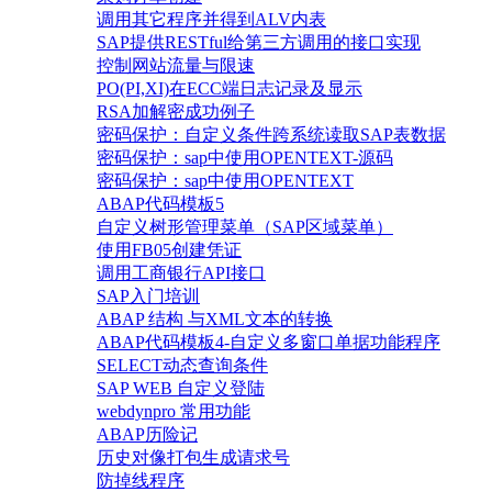
调用其它程序并得到ALV内表
SAP提供RESTful给第三方调用的接口实现
控制网站流量与限速
PO(PI,XI)在ECC端日志记录及显示
RSA加解密成功例子
密码保护：自定义条件跨系统读取SAP表数据
密码保护：sap中使用OPENTEXT-源码
密码保护：sap中使用OPENTEXT
ABAP代码模板5
自定义树形管理菜单（SAP区域菜单）
使用FB05创建凭证
调用工商银行API接口
SAP入门培训
ABAP 结构 与XML文本的转换
ABAP代码模板4-自定义多窗口单据功能程序
SELECT动态查询条件
SAP WEB 自定义登陆
webdynpro 常用功能
ABAP历险记
历史对像打包生成请求号
防掉线程序