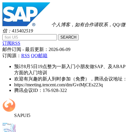
个人博客，如有合作请联系，QQ/微
信：415402519
SEARCH
订阅RSS
邮件订阅
- 最后更新：
2026-06-09
订阅源：
RSS
QQ邮箱
预计8月5日19点整为一新入门小朋友做SAP、及ABAP
方面的入门培训
欢迎有兴趣的新人到时参加（免费），腾讯会议地址：
https://meeting.tencent.com/dm/GviMjCEs223q
腾讯会议ID：176-928-322
SAPUI5