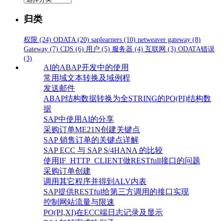
类
归类
权限
(24)
ODATA
(20)
saplearners
(10)
netweaver gateway
(8)
Gateway
(7)
CDS
(6)
用户
(5)
服务器
(4)
互联网
(3)
ODATA错误
(3)
AI的ABAP开发中的使用
常用域文本转换及域例程
发送邮件
ABAP结构数据转换为全STRING的PO(PI)结构数
据
SAP中使用AI的分享
采购订单ME21N创建关键点
SAP 销售订单的关键点详解
SAP ECC 与 SAP S/4HANA 的比较
使用IF_HTTP_CLIENT做RESTfull接口的问题
采购订单创建
调用其它程序并得到ALV内表
SAP提供RESTful给第三方调用的接口实现
控制网站流量与限速
PO(PI,XI)在ECC端日志记录及显示