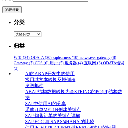
分类
分
类
归类
权限
(24)
ODATA
(20)
saplearners
(10)
netweaver gateway
(8)
Gateway
(7)
CDS
(6)
用户
(5)
服务器
(4)
互联网
(3)
ODATA错误
(3)
AI的ABAP开发中的使用
常用域文本转换及域例程
发送邮件
ABAP结构数据转换为全STRING的PO(PI)结构数
据
SAP中使用AI的分享
采购订单ME21N创建关键点
SAP 销售订单的关键点详解
SAP ECC 与 SAP S/4HANA 的比较
使用IF_HTTP_CLIENT做RESTfull接口的问题