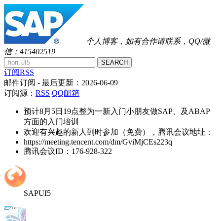
个人博客，如有合作请联系，QQ/微
信：415402519
SEARCH
订阅RSS
邮件订阅
- 最后更新：
2026-06-09
订阅源：
RSS
QQ邮箱
预计8月5日19点整为一新入门小朋友做SAP、及ABAP
方面的入门培训
欢迎有兴趣的新人到时参加（免费），腾讯会议地址：
https://meeting.tencent.com/dm/GviMjCEs223q
腾讯会议ID：176-928-322
SAPUI5