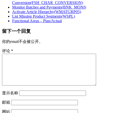
Conversion(FSH_CHAR_CONVERSION)
Monitor Batches and Payments(BNK_MONI)
Activate Article Hierarchy(WMATGRP05)
List Missing Product Segments(WSPL)
Functional Areas – Plan/Actual
留下一个回复
你的email不会被公开。
评论
*
显示名称
邮箱
网站