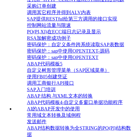
采购订单创建
调用其它程序并得到ALV内表
SAP提供RESTful给第三方调用的接口实现
控制网站流量与限速
PO(PI,XI)在ECC端日志记录及显示
RSA加解密成功例子
密码保护：自定义条件跨系统读取SAP表数据
密码保护：sap中使用OPENTEXT-源码
密码保护：sap中使用OPENTEXT
ABAP代码模板5
自定义树形管理菜单（SAP区域菜单）
使用FB05创建凭证
调用工商银行API接口
SAP入门培训
ABAP 结构 与XML文本的转换
ABAP代码模板4-自定义多窗口单据功能程序
AI的ABAP开发中的使用
常用域文本转换及域例程
发送邮件
ABAP结构数据转换为全STRING的PO(PI)结构数
据