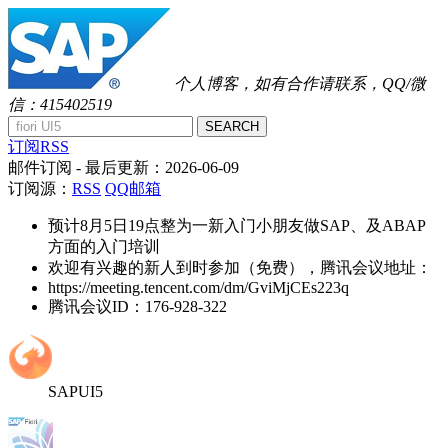
个人博客，如有合作请联系，QQ/微
信：415402519
SEARCH
订阅RSS
邮件订阅
- 最后更新：
2026-06-09
订阅源：
RSS
QQ邮箱
预计8月5日19点整为一新入门小朋友做SAP、及ABAP
方面的入门培训
欢迎有兴趣的新人到时参加（免费），腾讯会议地址：
https://meeting.tencent.com/dm/GviMjCEs223q
腾讯会议ID：176-928-322
SAPUI5