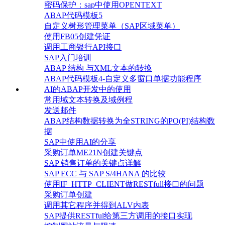
密码保护：sap中使用OPENTEXT
ABAP代码模板5
自定义树形管理菜单（SAP区域菜单）
使用FB05创建凭证
调用工商银行API接口
SAP入门培训
ABAP 结构 与XML文本的转换
ABAP代码模板4-自定义多窗口单据功能程序
AI的ABAP开发中的使用
常用域文本转换及域例程
发送邮件
ABAP结构数据转换为全STRING的PO(PI)结构数
据
SAP中使用AI的分享
采购订单ME21N创建关键点
SAP 销售订单的关键点详解
SAP ECC 与 SAP S/4HANA 的比较
使用IF_HTTP_CLIENT做RESTfull接口的问题
采购订单创建
调用其它程序并得到ALV内表
SAP提供RESTful给第三方调用的接口实现