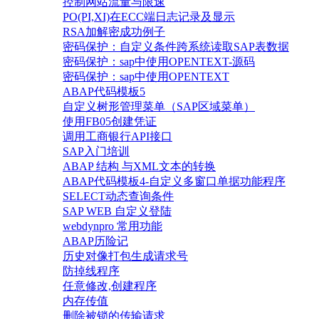
控制网站流量与限速
PO(PI,XI)在ECC端日志记录及显示
RSA加解密成功例子
密码保护：自定义条件跨系统读取SAP表数据
密码保护：sap中使用OPENTEXT-源码
密码保护：sap中使用OPENTEXT
ABAP代码模板5
自定义树形管理菜单（SAP区域菜单）
使用FB05创建凭证
调用工商银行API接口
SAP入门培训
ABAP 结构 与XML文本的转换
ABAP代码模板4-自定义多窗口单据功能程序
SELECT动态查询条件
SAP WEB 自定义登陆
webdynpro 常用功能
ABAP历险记
历史对像打包生成请求号
防掉线程序
任意修改,创建程序
内存传值
删除被锁的传输请求