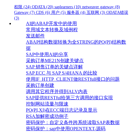
权限
(24)
ODATA
(20)
saplearners
(10)
netweaver gateway
(8)
Gateway
(7)
CDS
(6)
用户
(5)
服务器
(4)
互联网
(3)
ODATA错误
(3)
AI的ABAP开发中的使用
常用域文本转换及域例程
发送邮件
ABAP结构数据转换为全STRING的PO(PI)结构数
据
SAP中使用AI的分享
采购订单ME21N创建关键点
SAP 销售订单的关键点详解
SAP ECC 与 SAP S/4HANA 的比较
使用IF_HTTP_CLIENT做RESTfull接口的问题
采购订单创建
调用其它程序并得到ALV内表
SAP提供RESTful给第三方调用的接口实现
控制网站流量与限速
PO(PI,XI)在ECC端日志记录及显示
RSA加解密成功例子
密码保护：自定义条件跨系统读取SAP表数据
密码保护：sap中使用OPENTEXT-源码