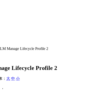
 Manage Lifecycle Profile 2
e Lifecycle Profile 2
体：
大
中
小
 ，
，