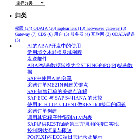
分
类
归类
权限
(24)
ODATA
(20)
saplearners
(10)
netweaver gateway
(8)
Gateway
(7)
CDS
(6)
用户
(5)
服务器
(4)
互联网
(3)
ODATA错误
(3)
AI的ABAP开发中的使用
常用域文本转换及域例程
发送邮件
ABAP结构数据转换为全STRING的PO(PI)结构数
据
SAP中使用AI的分享
采购订单ME21N创建关键点
SAP 销售订单的关键点详解
SAP ECC 与 SAP S/4HANA 的比较
使用IF_HTTP_CLIENT做RESTfull接口的问题
采购订单创建
调用其它程序并得到ALV内表
SAP提供RESTful给第三方调用的接口实现
控制网站流量与限速
PO(PI,XI)在ECC端日志记录及显示