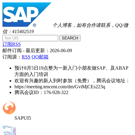
个人博客，如有合作请联系，QQ/微
信：415402519
SEARCH
订阅RSS
邮件订阅
- 最后更新：
2026-06-09
订阅源：
RSS
QQ邮箱
预计8月5日19点整为一新入门小朋友做SAP、及ABAP
方面的入门培训
欢迎有兴趣的新人到时参加（免费），腾讯会议地址：
https://meeting.tencent.com/dm/GviMjCEs223q
腾讯会议ID：176-928-322
SAPUI5