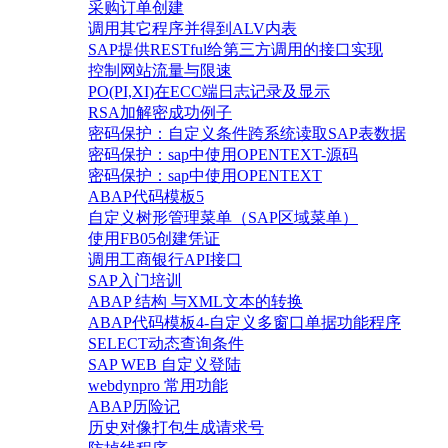
采购订单创建
调用其它程序并得到ALV内表
SAP提供RESTful给第三方调用的接口实现
控制网站流量与限速
PO(PI,XI)在ECC端日志记录及显示
RSA加解密成功例子
密码保护：自定义条件跨系统读取SAP表数据
密码保护：sap中使用OPENTEXT-源码
密码保护：sap中使用OPENTEXT
ABAP代码模板5
自定义树形管理菜单（SAP区域菜单）
使用FB05创建凭证
调用工商银行API接口
SAP入门培训
ABAP 结构 与XML文本的转换
ABAP代码模板4-自定义多窗口单据功能程序
SELECT动态查询条件
SAP WEB 自定义登陆
webdynpro 常用功能
ABAP历险记
历史对像打包生成请求号