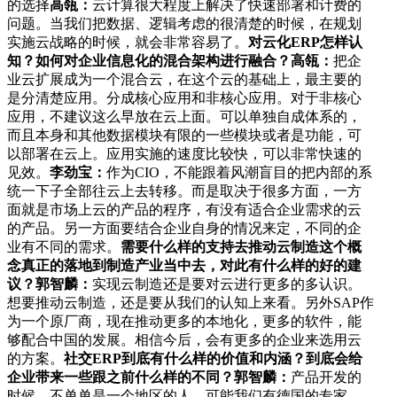
的选择
高瓴：
云计算很大程度上解决了快速部署和计费的
问题。当我们把数据、逻辑考虑的很清楚的时候，在规划
实施云战略的时候，就会非常容易了。
对云化ERP怎样认
知？如何对企业信息化的混合架构进行融合？
高瓴：
把企
业云扩展成为一个混合云，在这个云的基础上，最主要的
是分清楚应用。分成核心应用和非核心应用。对于非核心
应用，不建议这么早放在云上面。可以单独自成体系的，
而且本身和其他数据模块有限的一些模块或者是功能，可
以部署在云上。应用实施的速度比较快，可以非常快速的
见效。
李劲宝：
作为CIO，不能跟着风潮盲目的把内部的系
统一下子全部往云上去转移。而是取决于很多方面，一方
面就是市场上云的产品的程序，有没有适合企业需求的云
的产品。另一方面要结合企业自身的情况来定，不同的企
业有不同的需求。
需要什么样的支持去推动云制造这个概
念真正的落地到制造产业当中去，对此有什么样的好的建
议？
郭智麟：
实现云制造还是要对云进行更多的多认识。
想要推动云制造，还是要从我们的认知上来看。另外SAP作
为一个原厂商，现在推动更多的本地化，更多的软件，能
够配合中国的发展。相信今后，会有更多的企业来选用云
的方案。
社交ERP到底有什么样的价值和内涵？到底会给
企业带来一些跟之前什么样的不同？
郭智麟：
产品开发的
时候，不单单是一个地区的人，可能我们有德国的专家，