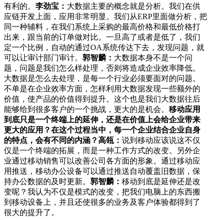
有利的。
李劲宝：
大数据主要的概念就是分析。我们在供
应链开发上面，应用非常明显。我们从ERP里面做分析，把
同一种辅料，在我们系统上采购的最高价格和最低价格打
出来，跟当前的订单做对比。一旦高了或者是低了，我们
定一个比例，自动的通过OA系统传达下去，发现问题，就
可以让审计部门审计。
郭智麟：
大数据本身不是一个问
题，问题是我们怎么样处理，否则将造成企业效率降低。
大数据是怎么去处理，是每一个行业必须要面对的问题。
不单是在企业效率方面，怎样利用大数据发现一些额外的
价值，使产品的价值得到提升。这个也是我们大数据往后
能够给到很多客户的一个挑战，更大的是机会。
移动应用
到底只是一个终端上的延伸，还是在价值上会给企业带来
更大的应用？在这个过程当中，每一个企业结合企业自身
的特点，会有不同的内涵？
高瓴：
说到移动应该说这不仅
仅是一个终端的拓展，而是一种工作方式的改变。另外企
业通过移动销售可以改善公司各方面的形象。通过移动应
用推送，移动办公设备可以通过推送自动覆盖旧数据，保
持办公数据的及时更新。
郭智麟：
移动到底是延伸还是改
变呢？我认为不仅是模式的改变，把我们电脑上的东西搬
到移动设备上，并且还使很多的业务及客户体验都得到了
很大的提升了。