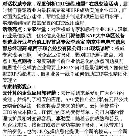
对话权威专家，深度剖析ERP选型难题” 在线交流活动，
届
时我们将邀请业内最权威专家和ERP成功实施企业CIO，面
对面为您指点迷津，帮助您提升制造和供应链应用水平，
实现端到端的按需配置的ERP应用流程。
活动亮点：
专家坐堂：
对话权威专家和标杆企业CIO，汲取
行业最佳实践，优化信息化应用
郭智麟 SAP大中华区装备
制造业行业与价值工程首席专家
李劲宝 南京中电电气信息
部总经理
高 瓴西子联合控股有限公司CIO
​现场诊断：
权威
专家现场把脉，问诊企业信息化，甄别ERP选型痛点、难
点！
热点剖析：
深度剖析当前企业信息化的热点问题及前
瞻思维什么样的企业需要上ERP？何时是最佳时机？如何挖
掘ERP系统潜力，服务业务一线？如何借助ERP实现精细化
管理？
专家精彩观点：
云计算的企业应用
郭智麟：
云计算越来越受到广大企业的
关注，并得到了相应的应用。SAP要推广企业私有云跟公共
云吻合的做法，也这将会是未来的趋向。云计算使整个
CTO的成本降低，IT管理的架构变得简单，公司内部的管
理或扩展相对变得容易。
李劲宝：
随着云的成熟和普及，
对企业来说，接近IT或者是成功实施信息化，可以带来很
大的变化，也为CIO选择信息化提供一个新的模式，一个新