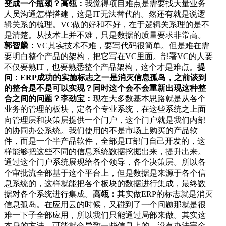
变成一个瓶颈？
高瓴：
我觉得项目难点是需要找大量业务
人员沟通怎样搭建，这是IT无法替代的。然还有就是说逻
辑关系的梳理。VC做的好和不好，在于逻辑关系理的是不
是清楚。从技术上并不难，只是数据的质量要求非常高。
郭智麟：
VC其实技术不难，要写代码很简单。但是难在需
要明白整个产品的架构，把它写在VC里面。部署VC的人要
不仅要熟IT，也要熟悉整个产品架构，这个才是难点。
提
问：ERP成功的实施标志之一是消灭信息孤岛，之前谈到
的整合是不是可以实现？同时这个会不会重新出现这种整
合之间的问题？
李劲宝：
现在大多数基本思路就是从各个
业务的管理的板块，定各个专业系统，在这些系统之上面
向管理层和决策层提供一个门户，这个门户就是我们内部
的协同办公系统。我们使用的不是市场上购买的产品软
件，而是一个半产品软件，全部是IT部门自己开发的，这
样能够把这些不同的信息系统数据挖掘出来，提升出来。
通过这个门户系统展现给各个领导，各个决策层。所以各
个审批流全部基于这个平台上，但是数据是来源于各个信
息系统的，这样就能把各个板块的数据进行集成，最终数
据对各个系统进行集成。
高瓴：
其实做ERP的标志就是消灭
信息孤岛。在应用云的时候，又碰到了一个问题那就是很
难一下子全部应用，所以我们只能通过局部来做。其实这
本身的方法，可能就会导致一些信息上的，没有办法完全