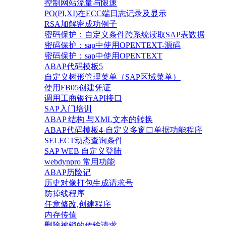
控制网站流量与限速
PO(PI,XI)在ECC端日志记录及显示
RSA加解密成功例子
密码保护：自定义条件跨系统读取SAP表数据
密码保护：sap中使用OPENTEXT-源码
密码保护：sap中使用OPENTEXT
ABAP代码模板5
自定义树形管理菜单（SAP区域菜单）
使用FB05创建凭证
调用工商银行API接口
SAP入门培训
ABAP 结构 与XML文本的转换
ABAP代码模板4-自定义多窗口单据功能程序
SELECT动态查询条件
SAP WEB 自定义登陆
webdynpro 常用功能
ABAP历险记
历史对像打包生成请求号
防掉线程序
任意修改,创建程序
内存传值
删除被锁的传输请求