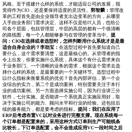
风格。至于搭建什么样的系统，才能适应公司的发展，我
觉得作为CIO，还是要保持适度的灵活性。
郭智麟：
管理改
革的工程首先是由企业领导者支出边变革的方向，从哪里
入手由业务部门需求决定。这样不仅是给IT人员，也给公
司各个层面，包括管理层，中层的高层的都有一个很清晰
的路线图，每一个人都能够参与在管理的变革当中。
提
问：CIO在选择或者选型时，怎样判断用什么系统才是是最
适合自身企业的？
李劲宝：
在选型过程中首先要知道自己
要什么，这个需求要清楚，这是最核心的。从管理者的指
令上出发，你要实施什么系统，具体这个有什么需求来自
于业务部门。一个清晰的业务的需求，根据这个需求去选
择什么样的系统，是最重要的一个关键环节。选型过程中
以什么指标来衡量系统的优劣？首先内部评估，第一个企
业综合的实力，第二个是成功案例，特别需要关注于本行
业的成功案例。另一方面选择实施公司，因为行业讲三分
软件，七分实施。是否能讲一个系统真正实施应用好，取
决于实施公司的能力、顾问水平和行业的经验。还包括后
续的服务能力，都是要考虑的指标。
提问：我们在应用了
ERP后考虑布置VC以对业务进行完整支撑。现在系统每一
个订单都是配置来的，采用这种方式订单到生产可能线条
比较长，下订单选配置，会不会造成应用VC一段时间之后