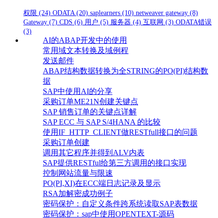
权限
(24)
ODATA
(20)
saplearners
(10)
netweaver gateway
(8)
Gateway
(7)
CDS
(6)
用户
(5)
服务器
(4)
互联网
(3)
ODATA错误
(3)
AI的ABAP开发中的使用
常用域文本转换及域例程
发送邮件
ABAP结构数据转换为全STRING的PO(PI)结构数
据
SAP中使用AI的分享
采购订单ME21N创建关键点
SAP 销售订单的关键点详解
SAP ECC 与 SAP S/4HANA 的比较
使用IF_HTTP_CLIENT做RESTfull接口的问题
采购订单创建
调用其它程序并得到ALV内表
SAP提供RESTful给第三方调用的接口实现
控制网站流量与限速
PO(PI,XI)在ECC端日志记录及显示
RSA加解密成功例子
密码保护：自定义条件跨系统读取SAP表数据
密码保护：sap中使用OPENTEXT-源码