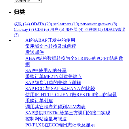
类
归类
权限
(24)
ODATA
(20)
saplearners
(10)
netweaver gateway
(8)
Gateway
(7)
CDS
(6)
用户
(5)
服务器
(4)
互联网
(3)
ODATA错误
(3)
AI的ABAP开发中的使用
常用域文本转换及域例程
发送邮件
ABAP结构数据转换为全STRING的PO(PI)结构数
据
SAP中使用AI的分享
采购订单ME21N创建关键点
SAP 销售订单的关键点详解
SAP ECC 与 SAP S/4HANA 的比较
使用IF_HTTP_CLIENT做RESTfull接口的问题
采购订单创建
调用其它程序并得到ALV内表
SAP提供RESTful给第三方调用的接口实现
控制网站流量与限速
PO(PI,XI)在ECC端日志记录及显示