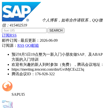
个人博客，如有合作请联系，QQ/微
信：415402519
SEARCH
订阅RSS
邮件订阅
- 最后更新：
2026-06-09
订阅源：
RSS
QQ邮箱
预计8月5日19点整为一新入门小朋友做SAP、及ABAP
方面的入门培训
欢迎有兴趣的新人到时参加（免费），腾讯会议地址：
https://meeting.tencent.com/dm/GviMjCEs223q
腾讯会议ID：176-928-322
SAPUI5