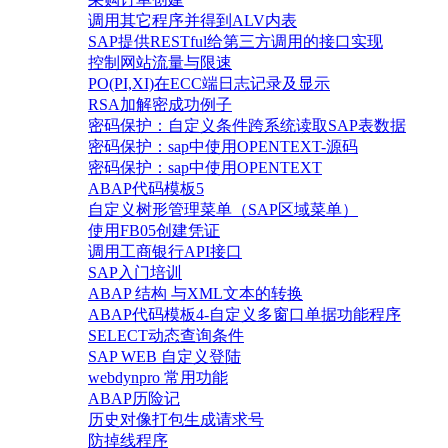
调用其它程序并得到ALV内表
SAP提供RESTful给第三方调用的接口实现
控制网站流量与限速
PO(PI,XI)在ECC端日志记录及显示
RSA加解密成功例子
密码保护：自定义条件跨系统读取SAP表数据
密码保护：sap中使用OPENTEXT-源码
密码保护：sap中使用OPENTEXT
ABAP代码模板5
自定义树形管理菜单（SAP区域菜单）
使用FB05创建凭证
调用工商银行API接口
SAP入门培训
ABAP 结构 与XML文本的转换
ABAP代码模板4-自定义多窗口单据功能程序
SELECT动态查询条件
SAP WEB 自定义登陆
webdynpro 常用功能
ABAP历险记
历史对像打包生成请求号
防掉线程序