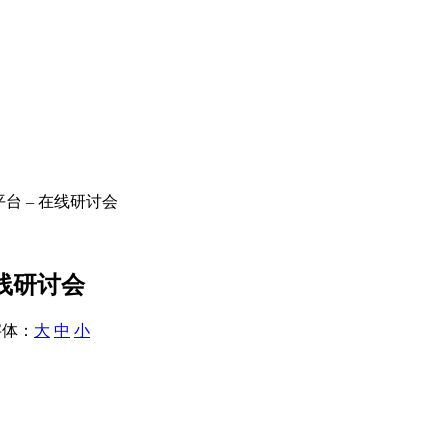
平台 – 在线研讨会
在线研讨会
体：
大
中
小