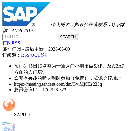
个人博客，如有合作请联系，QQ/微
信：415402519
SEARCH
订阅RSS
邮件订阅
- 最后更新：
2026-06-09
订阅源：
RSS
QQ邮箱
预计8月5日19点整为一新入门小朋友做SAP、及ABAP
方面的入门培训
欢迎有兴趣的新人到时参加（免费），腾讯会议地址：
https://meeting.tencent.com/dm/GviMjCEs223q
腾讯会议ID：176-928-322
SAPUI5