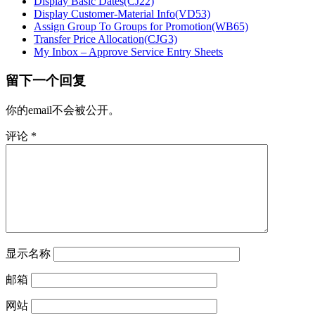
Display Basic Dates(CJ22)
Display Customer-Material Info(VD53)
Assign Group To Groups for Promotion(WB65)
Transfer Price Allocation(CJG3)
My Inbox – Approve Service Entry Sheets
留下一个回复
你的email不会被公开。
评论
*
显示名称
邮箱
网站