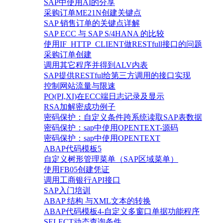
SAP中使用AI的分享
采购订单ME21N创建关键点
SAP 销售订单的关键点详解
SAP ECC 与 SAP S/4HANA 的比较
使用IF_HTTP_CLIENT做RESTfull接口的问题
采购订单创建
调用其它程序并得到ALV内表
SAP提供RESTful给第三方调用的接口实现
控制网站流量与限速
PO(PI,XI)在ECC端日志记录及显示
RSA加解密成功例子
密码保护：自定义条件跨系统读取SAP表数据
密码保护：sap中使用OPENTEXT-源码
密码保护：sap中使用OPENTEXT
ABAP代码模板5
自定义树形管理菜单（SAP区域菜单）
使用FB05创建凭证
调用工商银行API接口
SAP入门培训
ABAP 结构 与XML文本的转换
ABAP代码模板4-自定义多窗口单据功能程序
SELECT动态查询条件