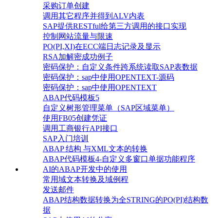
采购订单创建
调用其它程序并得到ALV内表
SAP提供RESTful给第三方调用的接口实现
控制网站流量与限速
PO(PI,XI)在ECC端日志记录及显示
RSA加解密成功例子
密码保护：自定义条件跨系统读取SAP表数据
密码保护：sap中使用OPENTEXT-源码
密码保护：sap中使用OPENTEXT
ABAP代码模板5
自定义树形管理菜单（SAP区域菜单）
使用FB05创建凭证
调用工商银行API接口
SAP入门培训
ABAP 结构 与XML文本的转换
ABAP代码模板4-自定义多窗口单据功能程序
AI的ABAP开发中的使用
常用域文本转换及域例程
发送邮件
ABAP结构数据转换为全STRING的PO(PI)结构数
据