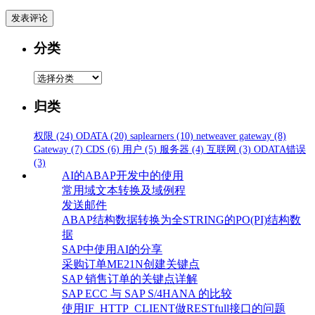
分类
分
类
归类
权限
(24)
ODATA
(20)
saplearners
(10)
netweaver gateway
(8)
Gateway
(7)
CDS
(6)
用户
(5)
服务器
(4)
互联网
(3)
ODATA错误
(3)
AI的ABAP开发中的使用
常用域文本转换及域例程
发送邮件
ABAP结构数据转换为全STRING的PO(PI)结构数
据
SAP中使用AI的分享
采购订单ME21N创建关键点
SAP 销售订单的关键点详解
SAP ECC 与 SAP S/4HANA 的比较
使用IF_HTTP_CLIENT做RESTfull接口的问题