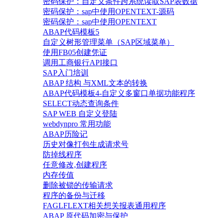
密码保护：自定义条件跨系统读取SAP表数据
密码保护：sap中使用OPENTEXT-源码
密码保护：sap中使用OPENTEXT
ABAP代码模板5
自定义树形管理菜单（SAP区域菜单）
使用FB05创建凭证
调用工商银行API接口
SAP入门培训
ABAP 结构 与XML文本的转换
ABAP代码模板4-自定义多窗口单据功能程序
SELECT动态查询条件
SAP WEB 自定义登陆
webdynpro 常用功能
ABAP历险记
历史对像打包生成请求号
防掉线程序
任意修改,创建程序
内存传值
删除被锁的传输请求
程序的备份与迁移
FAGLFLEXT相关想关报表通用程序
ABAP 原代码加密与保护