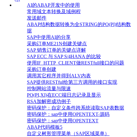
AI的ABAP开发中的使用
常用域文本转换及域例程
发送邮件
ABAP结构数据转换为全STRING的PO(PI)结构数
据
SAP中使用AI的分享
采购订单ME21N创建关键点
SAP 销售订单的关键点详解
SAP ECC 与 SAP S/4HANA 的比较
使用IF_HTTP_CLIENT做RESTfull接口的问题
采购订单创建
调用其它程序并得到ALV内表
SAP提供RESTful给第三方调用的接口实现
控制网站流量与限速
PO(PI,XI)在ECC端日志记录及显示
RSA加解密成功例子
密码保护：自定义条件跨系统读取SAP表数据
密码保护：sap中使用OPENTEXT-源码
密码保护：sap中使用OPENTEXT
ABAP代码模板5
自定义树形管理菜单（SAP区域菜单）