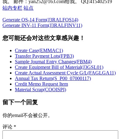
我。 邮件：yan252@163.com给我。 QQ:415402519
站内专栏
站点
Generate OS-14 Form(J3RALFOS14)
Generate INV-11 Form(J3RALFINV11)
您可能还会对这些文章感兴趣！
Create Case(EMMAC1)
Transfer Payment Lots(FPB3)
Sample Journal Entry Changes(FBM4)
Create Equipment Bill of Material(J3GSL01)
Create Actual Assessment Cycle G/L(FAGLGA11)
Annual Tax Return(S_P00_07000117)
Credit Memo Request Item
Material Scrap(COOISPI)
留下一个回复
你的email不会被公开。
评论
*