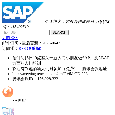
个人博客，如有合作请联系，QQ/微
信：415402519
SEARCH
订阅RSS
邮件订阅
- 最后更新：
2026-06-09
订阅源：
RSS
QQ邮箱
预计8月5日19点整为一新入门小朋友做SAP、及ABAP
方面的入门培训
欢迎有兴趣的新人到时参加（免费），腾讯会议地址：
https://meeting.tencent.com/dm/GviMjCEs223q
腾讯会议ID：176-928-322
SAPUI5