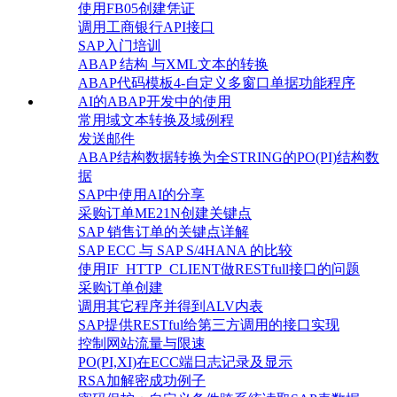
使用FB05创建凭证
调用工商银行API接口
SAP入门培训
ABAP 结构 与XML文本的转换
ABAP代码模板4-自定义多窗口单据功能程序
AI的ABAP开发中的使用
常用域文本转换及域例程
发送邮件
ABAP结构数据转换为全STRING的PO(PI)结构数
据
SAP中使用AI的分享
采购订单ME21N创建关键点
SAP 销售订单的关键点详解
SAP ECC 与 SAP S/4HANA 的比较
使用IF_HTTP_CLIENT做RESTfull接口的问题
采购订单创建
调用其它程序并得到ALV内表
SAP提供RESTful给第三方调用的接口实现
控制网站流量与限速
PO(PI,XI)在ECC端日志记录及显示
RSA加解密成功例子