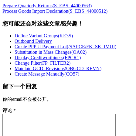
Prepare Quarterly Returns(S_EBS_44000563)
Process Goods Import Declaration(S_EBS_44000512)
您可能还会对这些文章感兴趣！
Define Variant Groups(KE3S)
Outbound Delivery
Create PPP U Payment Lot(/SAPCE/FK_SK_IMUI)
Substitution in Mass Changes(OA02)
Display Creditworthiness(FPCR1)
Change Filter(FP_FILTER2)
Maintain GCD: Revisions(OBGCD_REVN)
Create Message Manually(CO57)
留下一个回复
你的email不会被公开。
评论
*