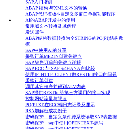
SAP入门培训
ABAP 结构 与XML文本的转换
ABAP代码模板4-自定义多窗口单据功能程序
AI的ABAP开发中的使用
常用域文本转换及域例程
发送邮件
ABAP结构数据转换为全STRING的PO(PI)结构数
据
SAP中使用AI的分享
采购订单ME21N创建关键点
SAP 销售订单的关键点详解
SAP ECC 与 SAP S/4HANA 的比较
使用IF_HTTP_CLIENT做RESTfull接口的问题
采购订单创建
调用其它程序并得到ALV内表
SAP提供RESTful给第三方调用的接口实现
控制网站流量与限速
PO(PI,XI)在ECC端日志记录及显示
RSA加解密成功例子
密码保护：自定义条件跨系统读取SAP表数据
密码保护：sap中使用OPENTEXT-源码
密码保护：sap中使用OPENTEXT