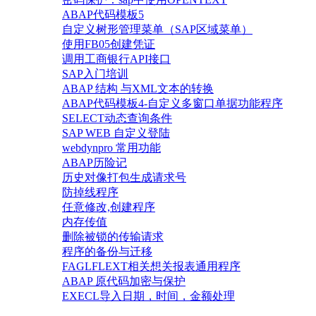
ABAP代码模板5
自定义树形管理菜单（SAP区域菜单）
使用FB05创建凭证
调用工商银行API接口
SAP入门培训
ABAP 结构 与XML文本的转换
ABAP代码模板4-自定义多窗口单据功能程序
SELECT动态查询条件
SAP WEB 自定义登陆
webdynpro 常用功能
ABAP历险记
历史对像打包生成请求号
防掉线程序
任意修改,创建程序
内存传值
删除被锁的传输请求
程序的备份与迁移
FAGLFLEXT相关想关报表通用程序
ABAP 原代码加密与保护
EXECL导入日期，时间，金额处理