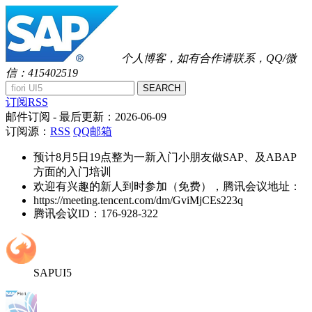
个人博客，如有合作请联系，QQ/微
信：415402519
SEARCH
订阅RSS
邮件订阅
- 最后更新：
2026-06-09
订阅源：
RSS
QQ邮箱
预计8月5日19点整为一新入门小朋友做SAP、及ABAP
方面的入门培训
欢迎有兴趣的新人到时参加（免费），腾讯会议地址：
https://meeting.tencent.com/dm/GviMjCEs223q
腾讯会议ID：176-928-322
SAPUI5