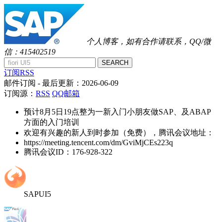
个人博客，如有合作请联系，QQ/微
信：415402519
SEARCH
订阅RSS
邮件订阅
- 最后更新：
2026-06-09
订阅源：
RSS
QQ邮箱
预计8月5日19点整为一新入门小朋友做SAP、及ABAP
方面的入门培训
欢迎有兴趣的新人到时参加（免费），腾讯会议地址：
https://meeting.tencent.com/dm/GviMjCEs223q
腾讯会议ID：176-928-322
SAPUI5