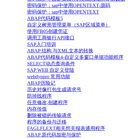
密码保护：sap中使用OPENTEXT-源码
密码保护：sap中使用OPENTEXT
ABAP代码模板5
自定义树形管理菜单（SAP区域菜单）
使用FB05创建凭证
调用工商银行API接口
SAP入门培训
ABAP 结构 与XML文本的转换
ABAP代码模板4-自定义多窗口单据功能程序
SELECT动态查询条件
SAP WEB 自定义登陆
webdynpro 常用功能
ABAP历险记
历史对像打包生成请求号
防掉线程序
任意修改,创建程序
内存传值
删除被锁的传输请求
程序的备份与迁移
FAGLFLEXT相关想关报表通用程序
ABAP 原代码加密与保护