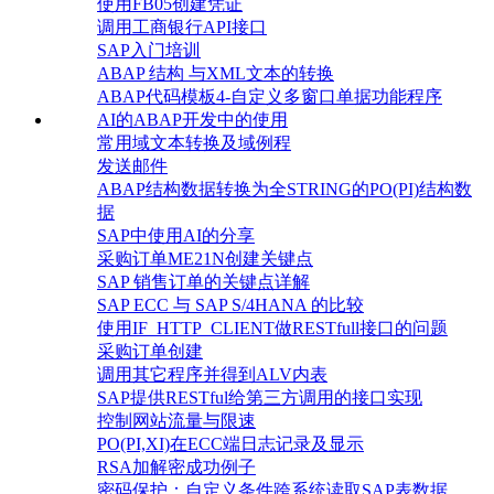
使用FB05创建凭证
调用工商银行API接口
SAP入门培训
ABAP 结构 与XML文本的转换
ABAP代码模板4-自定义多窗口单据功能程序
AI的ABAP开发中的使用
常用域文本转换及域例程
发送邮件
ABAP结构数据转换为全STRING的PO(PI)结构数
据
SAP中使用AI的分享
采购订单ME21N创建关键点
SAP 销售订单的关键点详解
SAP ECC 与 SAP S/4HANA 的比较
使用IF_HTTP_CLIENT做RESTfull接口的问题
采购订单创建
调用其它程序并得到ALV内表
SAP提供RESTful给第三方调用的接口实现
控制网站流量与限速
PO(PI,XI)在ECC端日志记录及显示
RSA加解密成功例子
密码保护：自定义条件跨系统读取SAP表数据