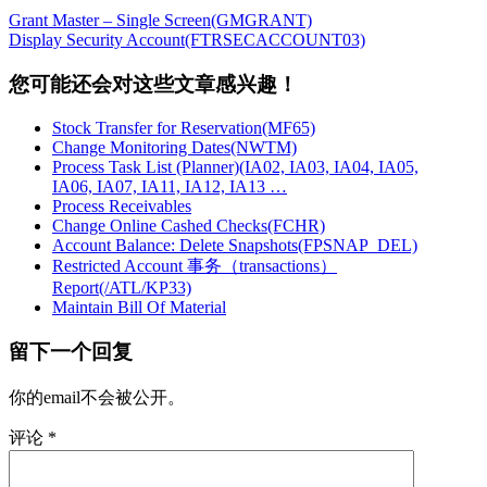
Grant Master – Single Screen(GMGRANT)
Display Security Account(FTRSECACCOUNT03)
您可能还会对这些文章感兴趣！
Stock Transfer for Reservation(MF65)
Change Monitoring Dates(NWTM)
Process Task List (Planner)(IA02, IA03, IA04, IA05,
IA06, IA07, IA11, IA12, IA13 …
Process Receivables
Change Online Cashed Checks(FCHR)
Account Balance: Delete Snapshots(FPSNAP_DEL)
Restricted Account 事务（transactions）
Report(/ATL/KP33)
Maintain Bill Of Material
留下一个回复
你的email不会被公开。
评论
*