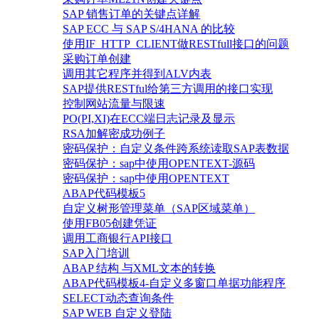
SAP 销售订单的关键点详解
SAP ECC 与 SAP S/4HANA 的比较
使用IF_HTTP_CLIENT做RESTfull接口的问题
采购订单创建
调用其它程序并得到ALV内表
SAP提供RESTful给第三方调用的接口实现
控制网站流量与限速
PO(PI,XI)在ECC端日志记录及显示
RSA加解密成功例子
密码保护：自定义条件跨系统读取SAP表数据
密码保护：sap中使用OPENTEXT-源码
密码保护：sap中使用OPENTEXT
ABAP代码模板5
自定义树形管理菜单（SAP区域菜单）
使用FB05创建凭证
调用工商银行API接口
SAP入门培训
ABAP 结构 与XML文本的转换
ABAP代码模板4-自定义多窗口单据功能程序
SELECT动态查询条件
SAP WEB 自定义登陆