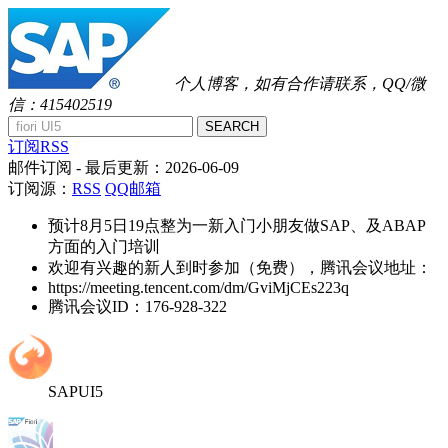
个人博客，如有合作请联系，QQ/微
信：415402519
SEARCH
订阅RSS
邮件订阅
- 最后更新：
2026-06-09
订阅源：
RSS
QQ邮箱
预计8月5日19点整为一新入门小朋友做SAP、及ABAP
方面的入门培训
欢迎有兴趣的新人到时参加（免费），腾讯会议地址：
https://meeting.tencent.com/dm/GviMjCEs223q
腾讯会议ID：176-928-322
SAPUI5