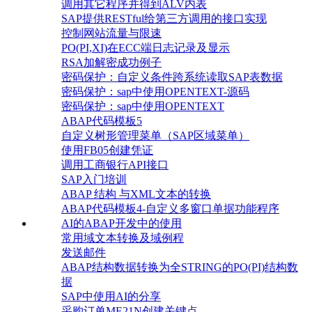
调用其它程序并得到ALV内表
SAP提供RESTful给第三方调用的接口实现
控制网站流量与限速
PO(PI,XI)在ECC端日志记录及显示
RSA加解密成功例子
密码保护：自定义条件跨系统读取SAP表数据
密码保护：sap中使用OPENTEXT-源码
密码保护：sap中使用OPENTEXT
ABAP代码模板5
自定义树形管理菜单（SAP区域菜单）
使用FB05创建凭证
调用工商银行API接口
SAP入门培训
ABAP 结构 与XML文本的转换
ABAP代码模板4-自定义多窗口单据功能程序
AI的ABAP开发中的使用
常用域文本转换及域例程
发送邮件
ABAP结构数据转换为全STRING的PO(PI)结构数
据
SAP中使用AI的分享
采购订单ME21N创建关键点