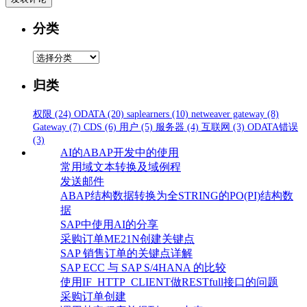
分类
分
类
归类
权限
(24)
ODATA
(20)
saplearners
(10)
netweaver gateway
(8)
Gateway
(7)
CDS
(6)
用户
(5)
服务器
(4)
互联网
(3)
ODATA错误
(3)
AI的ABAP开发中的使用
常用域文本转换及域例程
发送邮件
ABAP结构数据转换为全STRING的PO(PI)结构数
据
SAP中使用AI的分享
采购订单ME21N创建关键点
SAP 销售订单的关键点详解
SAP ECC 与 SAP S/4HANA 的比较
使用IF_HTTP_CLIENT做RESTfull接口的问题
采购订单创建