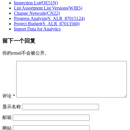
Inspection Lot(QE51N)
List Assortment List Versions(WJB5)
Change Network(CN22)
Progress Analysis(S_ALR_87015124)
Project Budget(S_ALR_87013560)
Import Data for Analytics
留下一个回复
你的email不会被公开。
评论
*
显示名称
邮箱
网站