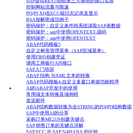
SAP提供RESTful给第三方调用的接口实现
控制网站流量与限速
PO(PI,XI)在ECC端日志记录及显示
RSA加解密成功例子
密码保护：自定义条件跨系统读取SAP表数据
密码保护：sap中使用OPENTEXT-源码
密码保护：sap中使用OPENTEXT
ABAP代码模板5
自定义树形管理菜单（SAP区域菜单）
使用FB05创建凭证
调用工商银行API接口
SAP入门培训
ABAP 结构 与XML文本的转换
ABAP代码模板4-自定义多窗口单据功能程序
AI的ABAP开发中的使用
常用域文本转换及域例程
发送邮件
ABAP结构数据转换为全STRING的PO(PI)结构数据
SAP中使用AI的分享
采购订单ME21N创建关键点
SAP 销售订单的关键点详解
SAP ECC 与 SAP S/4HANA 的比较