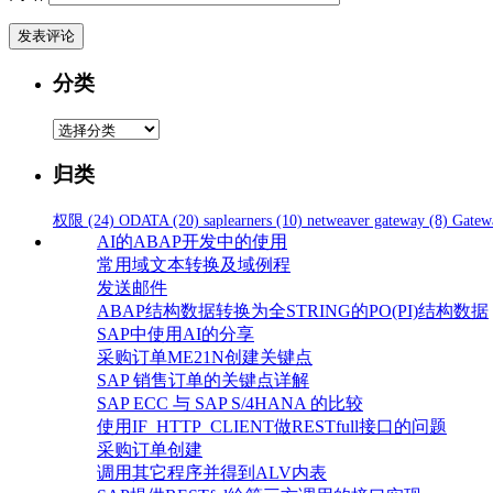
分类
分
类
归类
权限
(24)
ODATA
(20)
saplearners
(10)
netweaver gateway
(8)
Gatew
AI的ABAP开发中的使用
常用域文本转换及域例程
发送邮件
ABAP结构数据转换为全STRING的PO(PI)结构数据
SAP中使用AI的分享
采购订单ME21N创建关键点
SAP 销售订单的关键点详解
SAP ECC 与 SAP S/4HANA 的比较
使用IF_HTTP_CLIENT做RESTfull接口的问题
采购订单创建
调用其它程序并得到ALV内表