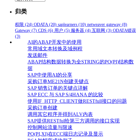
类
归类
权限
(24)
ODATA
(20)
saplearners
(10)
netweaver gateway
(8)
Gateway
(7)
CDS
(6)
用户
(5)
服务器
(4)
互联网
(3)
ODATA错误
(3)
AI的ABAP开发中的使用
常用域文本转换及域例程
发送邮件
ABAP结构数据转换为全STRING的PO(PI)结构数
据
SAP中使用AI的分享
采购订单ME21N创建关键点
SAP 销售订单的关键点详解
SAP ECC 与 SAP S/4HANA 的比较
使用IF_HTTP_CLIENT做RESTfull接口的问题
采购订单创建
调用其它程序并得到ALV内表
SAP提供RESTful给第三方调用的接口实现
控制网站流量与限速
PO(PI,XI)在ECC端日志记录及显示