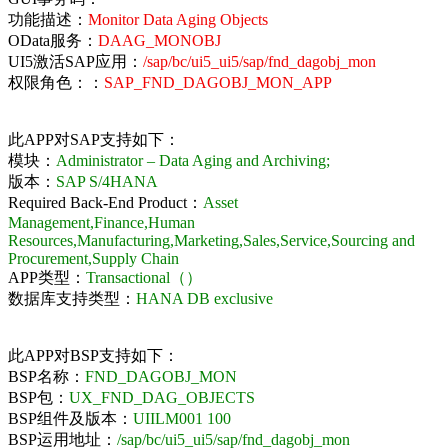
功能描述：
Monitor Data Aging Objects
OData服务：
DAAG_MONOBJ
UI5激活SAP应用：
/sap/bc/ui5_ui5/sap/fnd_dagobj_mon
权限角色：：
SAP_FND_DAGOBJ_MON_APP
此APP对SAP支持如下：
模块：
Administrator – Data Aging and Archiving;
版本：
SAP S/4HANA
Required Back-End Product：
Asset
Management,Finance,Human
Resources,Manufacturing,Marketing,Sales,Service,Sourcing and
Procurement,Supply Chain
APP类型：
Transactional（）
数据库支持类型：
HANA DB exclusive
此APP对BSP支持如下：
BSP名称：
FND_DAGOBJ_MON
BSP包：
UX_FND_DAG_OBJECTS
BSP组件及版本：
UIILM001 100
BSP运用地址：
/sap/bc/ui5_ui5/sap/fnd_dagobj_mon