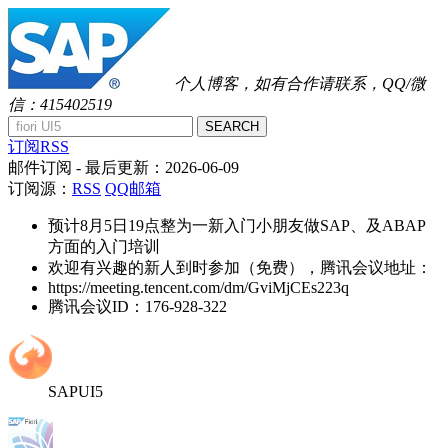
个人博客，如有合作请联系，QQ/微
信：415402519
SEARCH
订阅RSS
邮件订阅
- 最后更新：
2026-06-09
订阅源：
RSS
QQ邮箱
预计8月5日19点整为一新入门小朋友做SAP、及ABAP
方面的入门培训
欢迎有兴趣的新人到时参加（免费），腾讯会议地址：
https://meeting.tencent.com/dm/GviMjCEs223q
腾讯会议ID：176-928-322
SAPUI5