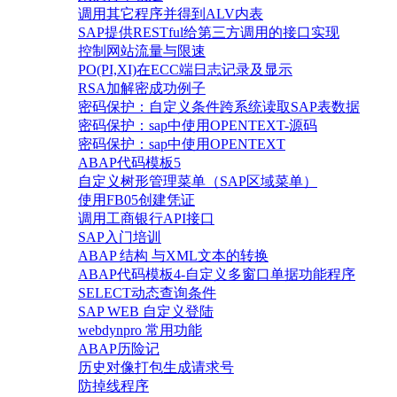
调用其它程序并得到ALV内表
SAP提供RESTful给第三方调用的接口实现
控制网站流量与限速
PO(PI,XI)在ECC端日志记录及显示
RSA加解密成功例子
密码保护：自定义条件跨系统读取SAP表数据
密码保护：sap中使用OPENTEXT-源码
密码保护：sap中使用OPENTEXT
ABAP代码模板5
自定义树形管理菜单（SAP区域菜单）
使用FB05创建凭证
调用工商银行API接口
SAP入门培训
ABAP 结构 与XML文本的转换
ABAP代码模板4-自定义多窗口单据功能程序
SELECT动态查询条件
SAP WEB 自定义登陆
webdynpro 常用功能
ABAP历险记
历史对像打包生成请求号
防掉线程序