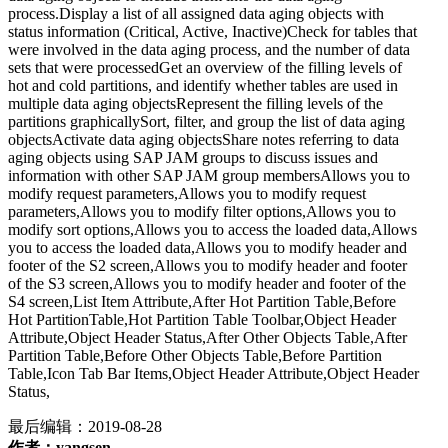
process.Display a list of all assigned data aging objects with
status information (Critical, Active, Inactive)Check for tables that
were involved in the data aging process, and the number of data
sets that were processedGet an overview of the filling levels of
hot and cold partitions, and identify whether tables are used in
multiple data aging objectsRepresent the filling levels of the
partitions graphicallySort, filter, and group the list of data aging
objectsActivate data aging objectsShare notes referring to data
aging objects using SAP JAM groups to discuss issues and
information with other SAP JAM group membersAllows you to
modify request parameters,Allows you to modify request
parameters,Allows you to modify filter options,Allows you to
modify sort options,Allows you to access the loaded data,Allows
you to access the loaded data,Allows you to modify header and
footer of the S2 screen,Allows you to modify header and footer
of the S3 screen,Allows you to modify header and footer of the
S4 screen,List Item Attribute,After Hot Partition Table,Before
Hot PartitionTable,Hot Partition Table Toolbar,Object Header
Attribute,Object Header Status,After Other Objects Table,After
Partition Table,Before Other Objects Table,Before Partition
Table,Icon Tab Bar Items,Object Header Attribute,Object Header
Status,
最后编辑：
2019-08-28
作者：yangsen