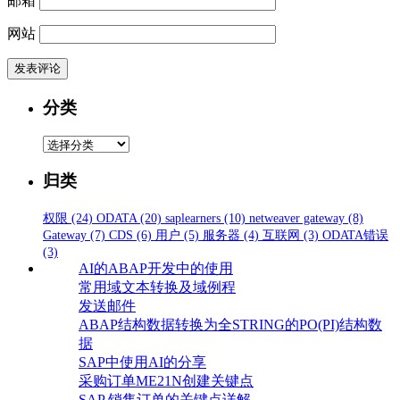
邮箱
网站
分类
分
类
归类
权限
(24)
ODATA
(20)
saplearners
(10)
netweaver gateway
(8)
Gateway
(7)
CDS
(6)
用户
(5)
服务器
(4)
互联网
(3)
ODATA错误
(3)
AI的ABAP开发中的使用
常用域文本转换及域例程
发送邮件
ABAP结构数据转换为全STRING的PO(PI)结构数
据
SAP中使用AI的分享
采购订单ME21N创建关键点
SAP 销售订单的关键点详解