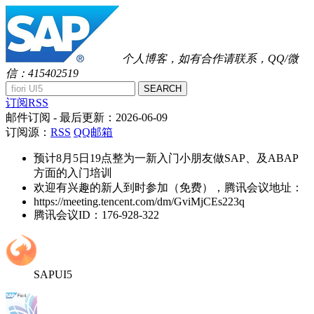
个人博客，如有合作请联系，QQ/微
信：415402519
SEARCH
订阅RSS
邮件订阅
- 最后更新：
2026-06-09
订阅源：
RSS
QQ邮箱
预计8月5日19点整为一新入门小朋友做SAP、及ABAP
方面的入门培训
欢迎有兴趣的新人到时参加（免费），腾讯会议地址：
https://meeting.tencent.com/dm/GviMjCEs223q
腾讯会议ID：176-928-322
SAPUI5