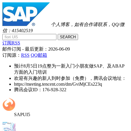
个人博客，如有合作请联系，QQ/微
信：415402519
SEARCH
订阅RSS
邮件订阅
- 最后更新：
2026-06-09
订阅源：
RSS
QQ邮箱
预计8月5日19点整为一新入门小朋友做SAP、及ABAP
方面的入门培训
欢迎有兴趣的新人到时参加（免费），腾讯会议地址：
https://meeting.tencent.com/dm/GviMjCEs223q
腾讯会议ID：176-928-322
SAPUI5