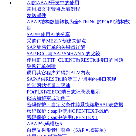
AI的ABAP开发中的使用
常用域文本转换及域例程
发送邮件
ABAP结构数据转换为全STRING的PO(PI)结构数
据
SAP中使用AI的分享
采购订单ME21N创建关键点
SAP 销售订单的关键点详解
SAP ECC 与 SAP S/4HANA 的比较
使用IF_HTTP_CLIENT做RESTfull接口的问题
采购订单创建
调用其它程序并得到ALV内表
SAP提供RESTful给第三方调用的接口实现
控制网站流量与限速
PO(PI,XI)在ECC端日志记录及显示
RSA加解密成功例子
密码保护：自定义条件跨系统读取SAP表数据
密码保护：sap中使用OPENTEXT-源码
密码保护：sap中使用OPENTEXT
ABAP代码模板5
自定义树形管理菜单（SAP区域菜单）