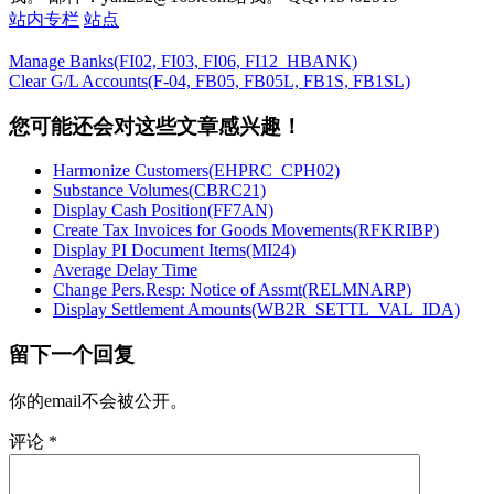
站内专栏
站点
Manage Banks(FI02, FI03, FI06, FI12_HBANK)
Clear G/L Accounts(F-04, FB05, FB05L, FB1S, FB1SL)
您可能还会对这些文章感兴趣！
Harmonize Customers(EHPRC_CPH02)
Substance Volumes(CBRC21)
Display Cash Position(FF7AN)
Create Tax Invoices for Goods Movements(RFKRIBP)
Display PI Document Items(MI24)
Average Delay Time
Change Pers.Resp: Notice of Assmt(RELMNARP)
Display Settlement Amounts(WB2R_SETTL_VAL_IDA)
留下一个回复
你的email不会被公开。
评论
*