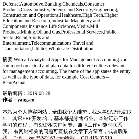
Defense,Automotive,Banking,Chemicals,Consumer
Products,Cross Industry,Defense and Security,Engineering,
Construction and Operations,Healthcare,High Tech,Higher
Education and Research,Industrial Machinery and
Components,Insurance,Life Sciences,Media,Mill
Products,Mining,Oil and Gas,Professional Services,Public
Sector,Retail,Sports and
Entertainment,Telecommunications,Travel and
Transportation,Utilities,Wholesale Distribution
摘要:With all Analytical Apps for Management Accounting you
can report on actual and plan data for different entities relevant
for management accounting. The name of the app states the entity
as well as the type of data, for example Cost Centers –
Plan/Actual.
最后编辑：
2019-08-28
作者：yangsen
本站为个人博客网站，全由我个人维护，我从事SAP开发13
年，其它ERP开发7年，基本都是零售行业。本站记录工作
学习的过程， 有SAP相关询问专、兼职工作可随时联系
我。 有网站相关的问题可直接在文章下方留言，或者联系
我。 邮件：yan252@163.com给我。 QQ:415402519