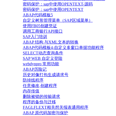
密码保护：sap中使用OPENTEXT-源码
密码保护：sap中使用OPENTEXT
ABAP代码模板5
自定义树形管理菜单（SAP区域菜单）
使用FB05创建凭证
调用工商银行API接口
SAP入门培训
ABAP 结构 与XML文本的转换
ABAP代码模板4-自定义多窗口单据功能程序
SELECT动态查询条件
SAP WEB 自定义登陆
webdynpro 常用功能
ABAP历险记
历史对像打包生成请求号
防掉线程序
任意修改,创建程序
内存传值
删除被锁的传输请求
程序的备份与迁移
FAGLFLEXT相关想关报表通用程序
ABAP 原代码加密与保护