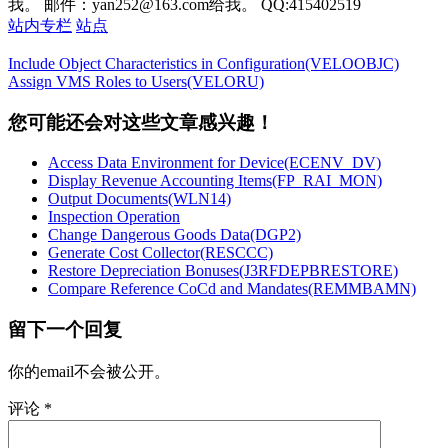
我。 邮件：yan252@163.com给我。 QQ:415402519
站内专栏
站点
Include Object Characteristics in Configuration(VELOOBJC)
Assign VMS Roles to Users(VELORU)
您可能还会对这些文章感兴趣！
Access Data Environment for Device(ECENV_DV)
Display Revenue Accounting Items(FP_RAI_MON)
Output Documents(WLN14)
Inspection Operation
Change Dangerous Goods Data(DGP2)
Generate Cost Collector(RESCCC)
Restore Depreciation Bonuses(J3RFDEPBRESTORE)
Compare Reference CoCd and Mandates(REMMBAMN)
留下一个回复
你的email不会被公开。
评论
*