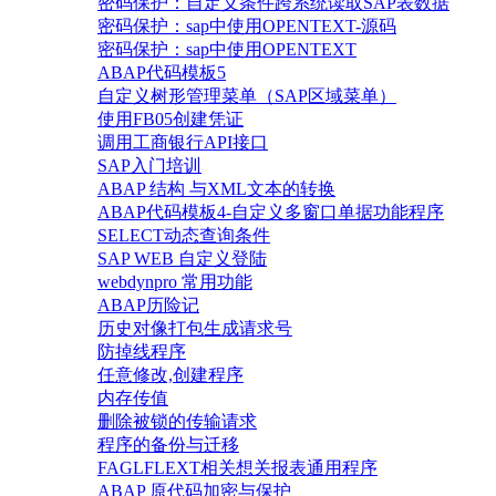
密码保护：自定义条件跨系统读取SAP表数据
密码保护：sap中使用OPENTEXT-源码
密码保护：sap中使用OPENTEXT
ABAP代码模板5
自定义树形管理菜单（SAP区域菜单）
使用FB05创建凭证
调用工商银行API接口
SAP入门培训
ABAP 结构 与XML文本的转换
ABAP代码模板4-自定义多窗口单据功能程序
SELECT动态查询条件
SAP WEB 自定义登陆
webdynpro 常用功能
ABAP历险记
历史对像打包生成请求号
防掉线程序
任意修改,创建程序
内存传值
删除被锁的传输请求
程序的备份与迁移
FAGLFLEXT相关想关报表通用程序
ABAP 原代码加密与保护