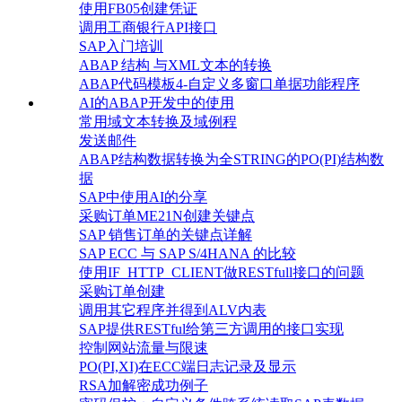
使用FB05创建凭证
调用工商银行API接口
SAP入门培训
ABAP 结构 与XML文本的转换
ABAP代码模板4-自定义多窗口单据功能程序
AI的ABAP开发中的使用
常用域文本转换及域例程
发送邮件
ABAP结构数据转换为全STRING的PO(PI)结构数
据
SAP中使用AI的分享
采购订单ME21N创建关键点
SAP 销售订单的关键点详解
SAP ECC 与 SAP S/4HANA 的比较
使用IF_HTTP_CLIENT做RESTfull接口的问题
采购订单创建
调用其它程序并得到ALV内表
SAP提供RESTful给第三方调用的接口实现
控制网站流量与限速
PO(PI,XI)在ECC端日志记录及显示
RSA加解密成功例子