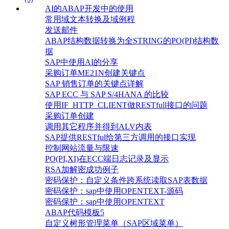
AI的ABAP开发中的使用
常用域文本转换及域例程
发送邮件
ABAP结构数据转换为全STRING的PO(PI)结构数
据
SAP中使用AI的分享
采购订单ME21N创建关键点
SAP 销售订单的关键点详解
SAP ECC 与 SAP S/4HANA 的比较
使用IF_HTTP_CLIENT做RESTfull接口的问题
采购订单创建
调用其它程序并得到ALV内表
SAP提供RESTful给第三方调用的接口实现
控制网站流量与限速
PO(PI,XI)在ECC端日志记录及显示
RSA加解密成功例子
密码保护：自定义条件跨系统读取SAP表数据
密码保护：sap中使用OPENTEXT-源码
密码保护：sap中使用OPENTEXT
ABAP代码模板5
自定义树形管理菜单（SAP区域菜单）