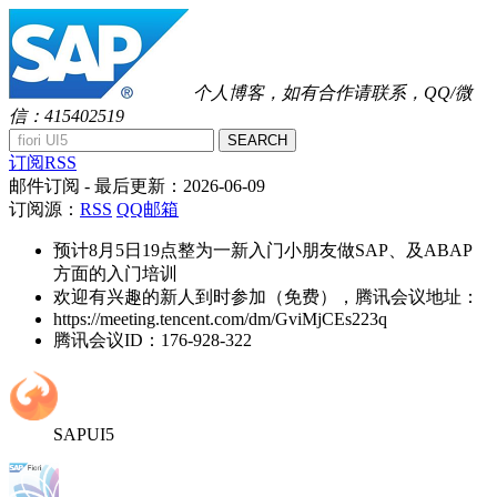
个人博客，如有合作请联系，QQ/微
信：415402519
SEARCH
订阅RSS
邮件订阅
- 最后更新：
2026-06-09
订阅源：
RSS
QQ邮箱
预计8月5日19点整为一新入门小朋友做SAP、及ABAP
方面的入门培训
欢迎有兴趣的新人到时参加（免费），腾讯会议地址：
https://meeting.tencent.com/dm/GviMjCEs223q
腾讯会议ID：176-928-322
SAPUI5