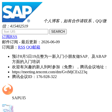
个人博客，如有合作请联系，QQ/微
信：415402519
SEARCH
订阅RSS
邮件订阅
- 最后更新：
2026-06-09
订阅源：
RSS
QQ邮箱
预计8月5日19点整为一新入门小朋友做SAP、及ABAP
方面的入门培训
欢迎有兴趣的新人到时参加（免费），腾讯会议地址：
https://meeting.tencent.com/dm/GviMjCEs223q
腾讯会议ID：176-928-322
SAPUI5