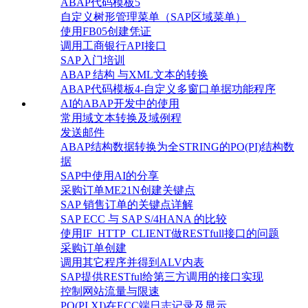
ABAP代码模板5
自定义树形管理菜单（SAP区域菜单）
使用FB05创建凭证
调用工商银行API接口
SAP入门培训
ABAP 结构 与XML文本的转换
ABAP代码模板4-自定义多窗口单据功能程序
AI的ABAP开发中的使用
常用域文本转换及域例程
发送邮件
ABAP结构数据转换为全STRING的PO(PI)结构数
据
SAP中使用AI的分享
采购订单ME21N创建关键点
SAP 销售订单的关键点详解
SAP ECC 与 SAP S/4HANA 的比较
使用IF_HTTP_CLIENT做RESTfull接口的问题
采购订单创建
调用其它程序并得到ALV内表
SAP提供RESTful给第三方调用的接口实现
控制网站流量与限速
PO(PI,XI)在ECC端日志记录及显示