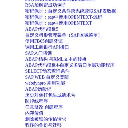
RSA加解密成功例子
密码保护：自定义条件跨系统读取SAP表数据
密码保护：sap中使用OPENTEXT-源码
密码保护：sap中使用OPENTEXT
ABAP代码模板5
自定义树形管理菜单（SAP区域菜单）
使用FB05创建凭证
调用工商银行API接口
SAP入门培训
ABAP 结构 与XML文本的转换
ABAP代码模板4-自定义多窗口单据功能程序
SELECT动态查询条件
SAP WEB 自定义登陆
webdynpro 常用功能
ABAP历险记
历史对像打包生成请求号
防掉线程序
任意修改,创建程序
内存传值
删除被锁的传输请求
程序的备份与迁移