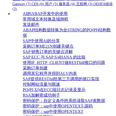
Gateway
(7)
CDS
(6)
用户
(5)
服务器
(4)
互联网
(3)
ODATA错误
(3)
AI的ABAP开发中的使用
常用域文本转换及域例程
发送邮件
ABAP结构数据转换为全STRING的PO(PI)结构数
据
SAP中使用AI的分享
采购订单ME21N创建关键点
SAP 销售订单的关键点详解
SAP ECC 与 SAP S/4HANA 的比较
使用IF_HTTP_CLIENT做RESTfull接口的问题
采购订单创建
调用其它程序并得到ALV内表
SAP提供RESTful给第三方调用的接口实现
控制网站流量与限速
PO(PI,XI)在ECC端日志记录及显示
RSA加解密成功例子
密码保护：自定义条件跨系统读取SAP表数据
密码保护：sap中使用OPENTEXT-源码
密码保护：sap中使用OPENTEXT