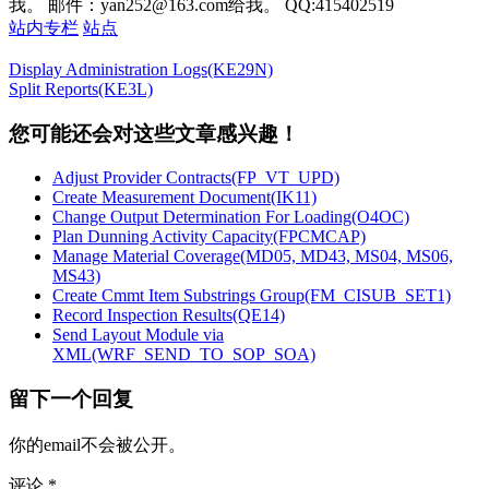
我。 邮件：yan252@163.com给我。 QQ:415402519
站内专栏
站点
Display Administration Logs(KE29N)
Split Reports(KE3L)
您可能还会对这些文章感兴趣！
Adjust Provider Contracts(FP_VT_UPD)
Create Measurement Document(IK11)
Change Output Determination For Loading(O4OC)
Plan Dunning Activity Capacity(FPCMCAP)
Manage Material Coverage(MD05, MD43, MS04, MS06,
MS43)
Create Cmmt Item Substrings Group(FM_CISUB_SET1)
Record Inspection Results(QE14)
Send Layout Module via
XML(WRF_SEND_TO_SOP_SOA)
留下一个回复
你的email不会被公开。
评论
*