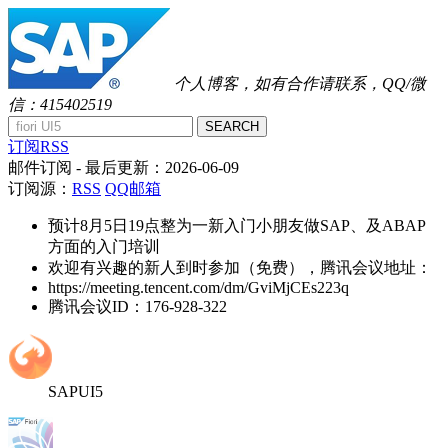
个人博客，如有合作请联系，QQ/微
信：415402519
SEARCH
订阅RSS
邮件订阅
- 最后更新：
2026-06-09
订阅源：
RSS
QQ邮箱
预计8月5日19点整为一新入门小朋友做SAP、及ABAP
方面的入门培训
欢迎有兴趣的新人到时参加（免费），腾讯会议地址：
https://meeting.tencent.com/dm/GviMjCEs223q
腾讯会议ID：176-928-322
SAPUI5