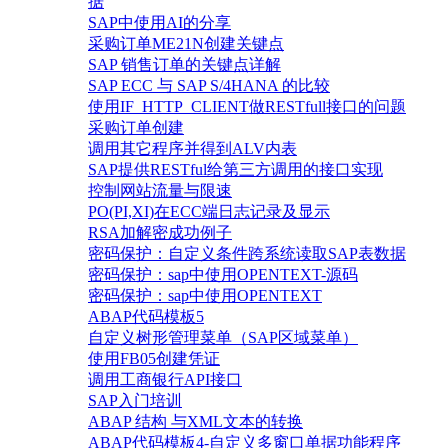
据
SAP中使用AI的分享
采购订单ME21N创建关键点
SAP 销售订单的关键点详解
SAP ECC 与 SAP S/4HANA 的比较
使用IF_HTTP_CLIENT做RESTfull接口的问题
采购订单创建
调用其它程序并得到ALV内表
SAP提供RESTful给第三方调用的接口实现
控制网站流量与限速
PO(PI,XI)在ECC端日志记录及显示
RSA加解密成功例子
密码保护：自定义条件跨系统读取SAP表数据
密码保护：sap中使用OPENTEXT-源码
密码保护：sap中使用OPENTEXT
ABAP代码模板5
自定义树形管理菜单（SAP区域菜单）
使用FB05创建凭证
调用工商银行API接口
SAP入门培训
ABAP 结构 与XML文本的转换
ABAP代码模板4-自定义多窗口单据功能程序