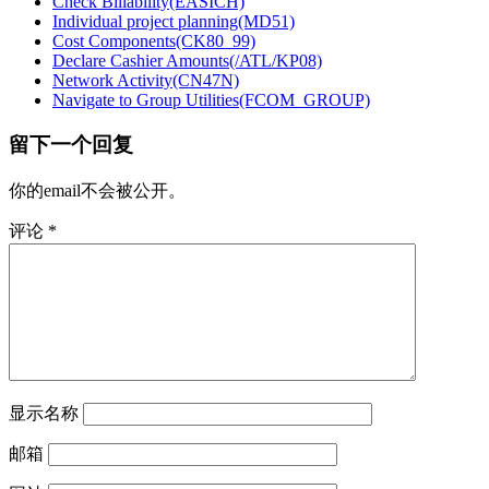
Check Billability(EASICH)
Individual project planning(MD51)
Cost Components(CK80_99)
Declare Cashier Amounts(/ATL/KP08)
Network Activity(CN47N)
Navigate to Group Utilities(FCOM_GROUP)
留下一个回复
你的email不会被公开。
评论
*
显示名称
邮箱