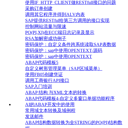
使用IF_HTTP_CLIENT做RESTfull接口的问题
采购订单创建
调用其它程序并得到ALV内表
SAP提供RESTful给第三方调用的接口实现
控制网站流量与限速
PO(PI,XI)在ECC端日志记录及显示
RSA加解密成功例子
密码保护：自定义条件跨系统读取SAP表数据
密码保护：sap中使用OPENTEXT-源码
密码保护：sap中使用OPENTEXT
ABAP代码模板5
自定义树形管理菜单（SAP区域菜单）
使用FB05创建凭证
调用工商银行API接口
SAP入门培训
ABAP 结构 与XML文本的转换
ABAP代码模板4-自定义多窗口单据功能程序
AI的ABAP开发中的使用
常用域文本转换及域例程
发送邮件
ABAP结构数据转换为全STRING的PO(PI)结构数