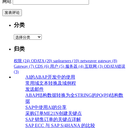
网站
分类
分
类
归类
权限
(24)
ODATA
(20)
saplearners
(10)
netweaver gateway
(8)
Gateway
(7)
CDS
(6)
用户
(5)
服务器
(4)
互联网
(3)
ODATA错误
(3)
AI的ABAP开发中的使用
常用域文本转换及域例程
发送邮件
ABAP结构数据转换为全STRING的PO(PI)结构数
据
SAP中使用AI的分享
采购订单ME21N创建关键点
SAP 销售订单的关键点详解
SAP ECC 与 SAP S/4HANA 的比较