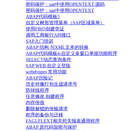
密码保护：sap中使用OPENTEXT-源码
密码保护：sap中使用OPENTEXT
ABAP代码模板5
自定义树形管理菜单（SAP区域菜单）
使用FB05创建凭证
调用工商银行API接口
SAP入门培训
ABAP 结构 与XML文本的转换
ABAP代码模板4-自定义多窗口单据功能程序
SELECT动态查询条件
SAP WEB 自定义登陆
webdynpro 常用功能
ABAP历险记
历史对像打包生成请求号
防掉线程序
任意修改,创建程序
内存传值
删除被锁的传输请求
程序的备份与迁移
FAGLFLEXT相关想关报表通用程序
ABAP 原代码加密与保护