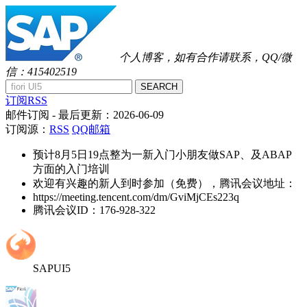
个人博客，如有合作请联系，QQ/微
信：415402519
SEARCH
订阅RSS
邮件订阅
- 最后更新：
2026-06-09
订阅源：
RSS
QQ邮箱
预计8月5日19点整为一新入门小朋友做SAP、及ABAP
方面的入门培训
欢迎有兴趣的新人到时参加（免费），腾讯会议地址：
https://meeting.tencent.com/dm/GviMjCEs223q
腾讯会议ID：176-928-322
SAPUI5