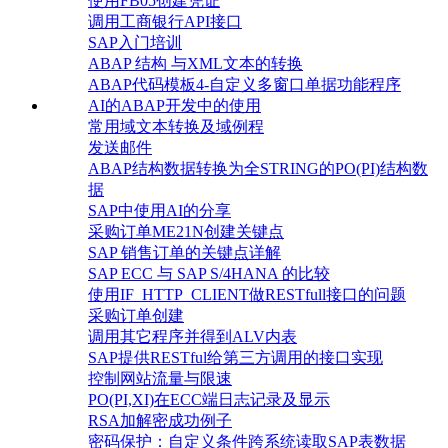
使用FB05创建凭证
调用工商银行API接口
SAP入门培训
ABAP 结构 与XML文本的转换
ABAP代码模板4-自定义多窗口单据功能程序
AI的ABAP开发中的使用
常用域文本转换及域例程
发送邮件
ABAP结构数据转换为全STRING的PO(PI)结构数
据
SAP中使用AI的分享
采购订单ME21N创建关键点
SAP 销售订单的关键点详解
SAP ECC 与 SAP S/4HANA 的比较
使用IF_HTTP_CLIENT做RESTfull接口的问题
采购订单创建
调用其它程序并得到ALV内表
SAP提供RESTful给第三方调用的接口实现
控制网站流量与限速
PO(PI,XI)在ECC端日志记录及显示
RSA加解密成功例子
密码保护：自定义条件跨系统读取SAP表数据