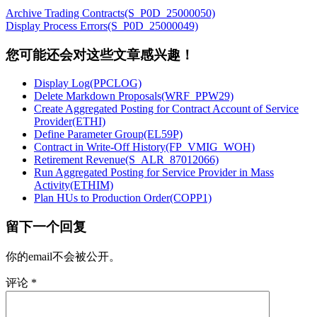
Archive Trading Contracts(S_P0D_25000050)
Display Process Errors(S_P0D_25000049)
您可能还会对这些文章感兴趣！
Display Log(PPCLOG)
Delete Markdown Proposals(WRF_PPW29)
Create Aggregated Posting for Contract Account of Service
Provider(ETHI)
Define Parameter Group(EL59P)
Contract in Write-Off History(FP_VMIG_WOH)
Retirement Revenue(S_ALR_87012066)
Run Aggregated Posting for Service Provider in Mass
Activity(ETHIM)
Plan HUs to Production Order(COPP1)
留下一个回复
你的email不会被公开。
评论
*