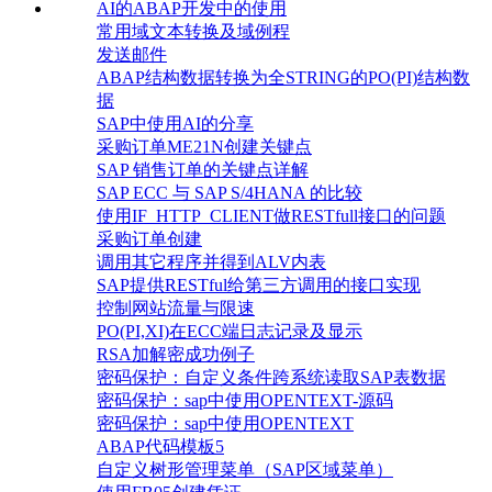
AI的ABAP开发中的使用
常用域文本转换及域例程
发送邮件
ABAP结构数据转换为全STRING的PO(PI)结构数
据
SAP中使用AI的分享
采购订单ME21N创建关键点
SAP 销售订单的关键点详解
SAP ECC 与 SAP S/4HANA 的比较
使用IF_HTTP_CLIENT做RESTfull接口的问题
采购订单创建
调用其它程序并得到ALV内表
SAP提供RESTful给第三方调用的接口实现
控制网站流量与限速
PO(PI,XI)在ECC端日志记录及显示
RSA加解密成功例子
密码保护：自定义条件跨系统读取SAP表数据
密码保护：sap中使用OPENTEXT-源码
密码保护：sap中使用OPENTEXT
ABAP代码模板5
自定义树形管理菜单（SAP区域菜单）