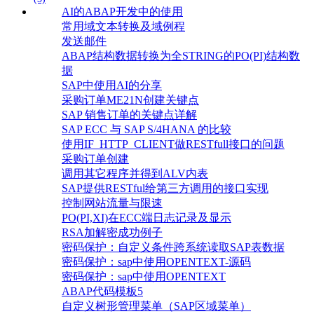
AI的ABAP开发中的使用
常用域文本转换及域例程
发送邮件
ABAP结构数据转换为全STRING的PO(PI)结构数
据
SAP中使用AI的分享
采购订单ME21N创建关键点
SAP 销售订单的关键点详解
SAP ECC 与 SAP S/4HANA 的比较
使用IF_HTTP_CLIENT做RESTfull接口的问题
采购订单创建
调用其它程序并得到ALV内表
SAP提供RESTful给第三方调用的接口实现
控制网站流量与限速
PO(PI,XI)在ECC端日志记录及显示
RSA加解密成功例子
密码保护：自定义条件跨系统读取SAP表数据
密码保护：sap中使用OPENTEXT-源码
密码保护：sap中使用OPENTEXT
ABAP代码模板5
自定义树形管理菜单（SAP区域菜单）