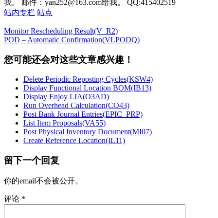
我。 邮件：yan252@163.com给我。 QQ:415402519
站内专栏
站点
Monitor Rescheduling Result(V_R2)
POD – Automatic Confirmation(VLPODQ)
您可能还会对这些文章感兴趣！
Delete Periodic Reposting Cycles(KSW4)
Display Functional Location BOM(IB13)
Display Enjoy LIA(O3AD)
Run Overhead Calculation(CO43)
Post Bank Journal Entries(EPIC_PRP)
List Item Proposals(VA55)
Post Physical Inventory Document(MI07)
Create Reference Location(IL11)
留下一个回复
你的email不会被公开。
评论
*