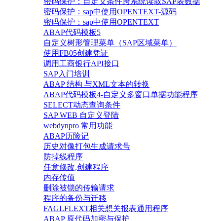
密码保护：自定义条件跨系统读取SAP表数据
密码保护：sap中使用OPENTEXT-源码
密码保护：sap中使用OPENTEXT
ABAP代码模板5
自定义树形管理菜单（SAP区域菜单）
使用FB05创建凭证
调用工商银行API接口
SAP入门培训
ABAP 结构 与XML文本的转换
ABAP代码模板4-自定义多窗口单据功能程序
SELECT动态查询条件
SAP WEB 自定义登陆
webdynpro 常用功能
ABAP历险记
历史对像打包生成请求号
防掉线程序
任意修改,创建程序
内存传值
删除被锁的传输请求
程序的备份与迁移
FAGLFLEXT相关想关报表通用程序
ABAP 原代码加密与保护