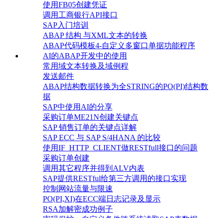
使用FB05创建凭证
调用工商银行API接口
SAP入门培训
ABAP 结构 与XML文本的转换
ABAP代码模板4-自定义多窗口单据功能程序
AI的ABAP开发中的使用
常用域文本转换及域例程
发送邮件
ABAP结构数据转换为全STRING的PO(PI)结构数
据
SAP中使用AI的分享
采购订单ME21N创建关键点
SAP 销售订单的关键点详解
SAP ECC 与 SAP S/4HANA 的比较
使用IF_HTTP_CLIENT做RESTfull接口的问题
采购订单创建
调用其它程序并得到ALV内表
SAP提供RESTful给第三方调用的接口实现
控制网站流量与限速
PO(PI,XI)在ECC端日志记录及显示
RSA加解密成功例子