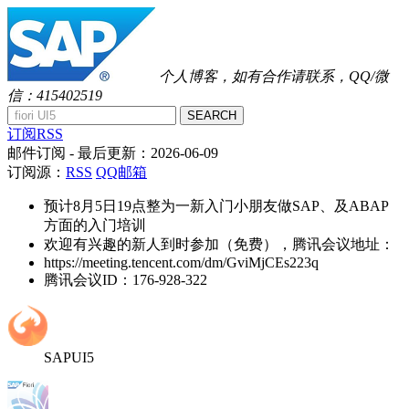
个人博客，如有合作请联系，QQ/微
信：415402519
SEARCH
订阅RSS
邮件订阅
- 最后更新：
2026-06-09
订阅源：
RSS
QQ邮箱
预计8月5日19点整为一新入门小朋友做SAP、及ABAP
方面的入门培训
欢迎有兴趣的新人到时参加（免费），腾讯会议地址：
https://meeting.tencent.com/dm/GviMjCEs223q
腾讯会议ID：176-928-322
SAPUI5