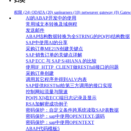
归类
权限
(24)
ODATA
(20)
saplearners
(10)
netweaver gateway
(8)
Gatew
AI的ABAP开发中的使用
常用域文本转换及域例程
发送邮件
ABAP结构数据转换为全STRING的PO(PI)结构数据
SAP中使用AI的分享
采购订单ME21N创建关键点
SAP 销售订单的关键点详解
SAP ECC 与 SAP S/4HANA 的比较
使用IF_HTTP_CLIENT做RESTfull接口的问题
采购订单创建
调用其它程序并得到ALV内表
SAP提供RESTful给第三方调用的接口实现
控制网站流量与限速
PO(PI,XI)在ECC端日志记录及显示
RSA加解密成功例子
密码保护：自定义条件跨系统读取SAP表数据
密码保护：sap中使用OPENTEXT-源码
密码保护：sap中使用OPENTEXT
ABAP代码模板5