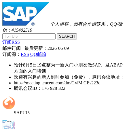
个人博客，如有合作请联系，QQ/微
信：415402519
SEARCH
订阅RSS
邮件订阅
- 最后更新：
2026-06-09
订阅源：
RSS
QQ邮箱
预计8月5日19点整为一新入门小朋友做SAP、及ABAP
方面的入门培训
欢迎有兴趣的新人到时参加（免费），腾讯会议地址：
https://meeting.tencent.com/dm/GviMjCEs223q
腾讯会议ID：176-928-322
SAPUI5