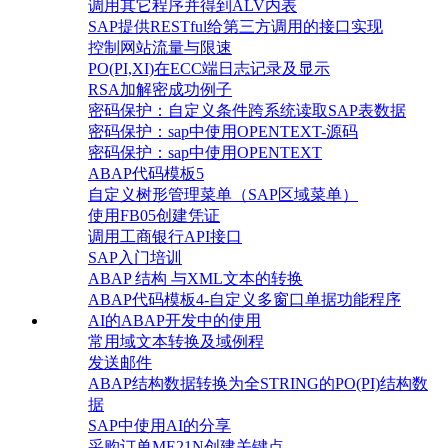
调用其它程序并得到ALV内表
SAP提供RESTful给第三方调用的接口实现
控制网站流量与限速
PO(PI,XI)在ECC端日志记录及显示
RSA加解密成功例子
密码保护：自定义条件跨系统读取SAP表数据
密码保护：sap中使用OPENTEXT-源码
密码保护：sap中使用OPENTEXT
ABAP代码模板5
自定义树形管理菜单（SAP区域菜单）
使用FB05创建凭证
调用工商银行API接口
SAP入门培训
ABAP 结构 与XML文本的转换
ABAP代码模板4-自定义多窗口单据功能程序
AI的ABAP开发中的使用
常用域文本转换及域例程
发送邮件
ABAP结构数据转换为全STRING的PO(PI)结构数
据
SAP中使用AI的分享
采购订单ME21N创建关键点