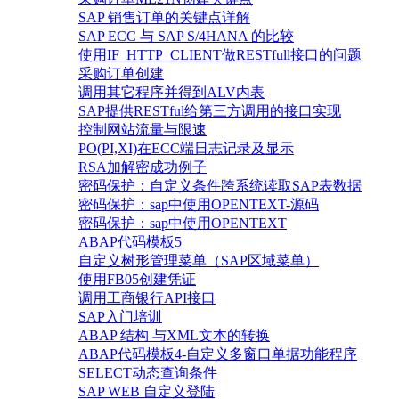
SAP 销售订单的关键点详解
SAP ECC 与 SAP S/4HANA 的比较
使用IF_HTTP_CLIENT做RESTfull接口的问题
采购订单创建
调用其它程序并得到ALV内表
SAP提供RESTful给第三方调用的接口实现
控制网站流量与限速
PO(PI,XI)在ECC端日志记录及显示
RSA加解密成功例子
密码保护：自定义条件跨系统读取SAP表数据
密码保护：sap中使用OPENTEXT-源码
密码保护：sap中使用OPENTEXT
ABAP代码模板5
自定义树形管理菜单（SAP区域菜单）
使用FB05创建凭证
调用工商银行API接口
SAP入门培训
ABAP 结构 与XML文本的转换
ABAP代码模板4-自定义多窗口单据功能程序
SELECT动态查询条件
SAP WEB 自定义登陆