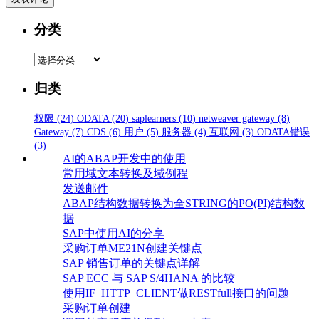
分类
分
类
归类
权限
(24)
ODATA
(20)
saplearners
(10)
netweaver gateway
(8)
Gateway
(7)
CDS
(6)
用户
(5)
服务器
(4)
互联网
(3)
ODATA错误
(3)
AI的ABAP开发中的使用
常用域文本转换及域例程
发送邮件
ABAP结构数据转换为全STRING的PO(PI)结构数
据
SAP中使用AI的分享
采购订单ME21N创建关键点
SAP 销售订单的关键点详解
SAP ECC 与 SAP S/4HANA 的比较
使用IF_HTTP_CLIENT做RESTfull接口的问题
采购订单创建