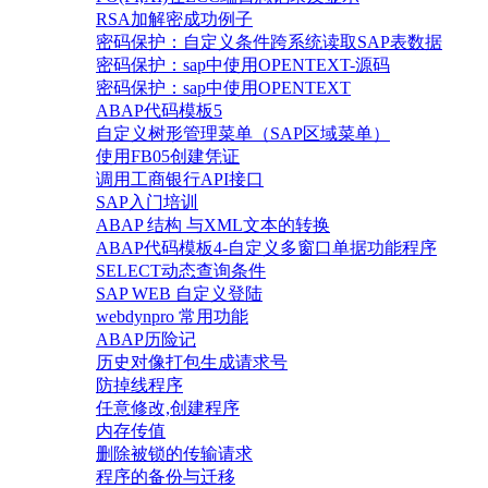
RSA加解密成功例子
密码保护：自定义条件跨系统读取SAP表数据
密码保护：sap中使用OPENTEXT-源码
密码保护：sap中使用OPENTEXT
ABAP代码模板5
自定义树形管理菜单（SAP区域菜单）
使用FB05创建凭证
调用工商银行API接口
SAP入门培训
ABAP 结构 与XML文本的转换
ABAP代码模板4-自定义多窗口单据功能程序
SELECT动态查询条件
SAP WEB 自定义登陆
webdynpro 常用功能
ABAP历险记
历史对像打包生成请求号
防掉线程序
任意修改,创建程序
内存传值
删除被锁的传输请求
程序的备份与迁移