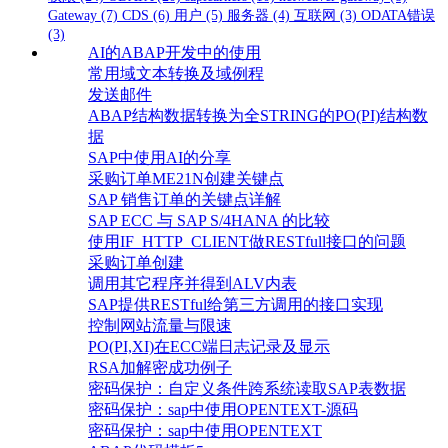
Gateway
(7)
CDS
(6)
用户
(5)
服务器
(4)
互联网
(3)
ODATA错误
(3)
AI的ABAP开发中的使用
常用域文本转换及域例程
发送邮件
ABAP结构数据转换为全STRING的PO(PI)结构数
据
SAP中使用AI的分享
采购订单ME21N创建关键点
SAP 销售订单的关键点详解
SAP ECC 与 SAP S/4HANA 的比较
使用IF_HTTP_CLIENT做RESTfull接口的问题
采购订单创建
调用其它程序并得到ALV内表
SAP提供RESTful给第三方调用的接口实现
控制网站流量与限速
PO(PI,XI)在ECC端日志记录及显示
RSA加解密成功例子
密码保护：自定义条件跨系统读取SAP表数据
密码保护：sap中使用OPENTEXT-源码
密码保护：sap中使用OPENTEXT