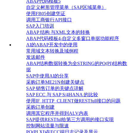
ABAP代码模板5
自定义树形管理菜单（SAP区域菜单）
使用FB05创建凭证
调用工商银行API接口
SAP入门培训
ABAP 结构 与XML文本的转换
ABAP代码模板4-自定义多窗口单据功能程序
AI的ABAP开发中的使用
常用域文本转换及域例程
发送邮件
ABAP结构数据转换为全STRING的PO(PI)结构数
据
SAP中使用AI的分享
采购订单ME21N创建关键点
SAP 销售订单的关键点详解
SAP ECC 与 SAP S/4HANA 的比较
使用IF_HTTP_CLIENT做RESTfull接口的问题
采购订单创建
调用其它程序并得到ALV内表
SAP提供RESTful给第三方调用的接口实现
控制网站流量与限速
PO(PI,XI)在ECC端日志记录及显示