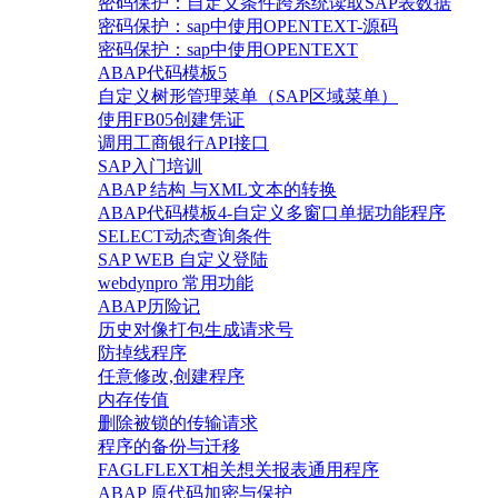
密码保护：自定义条件跨系统读取SAP表数据
密码保护：sap中使用OPENTEXT-源码
密码保护：sap中使用OPENTEXT
ABAP代码模板5
自定义树形管理菜单（SAP区域菜单）
使用FB05创建凭证
调用工商银行API接口
SAP入门培训
ABAP 结构 与XML文本的转换
ABAP代码模板4-自定义多窗口单据功能程序
SELECT动态查询条件
SAP WEB 自定义登陆
webdynpro 常用功能
ABAP历险记
历史对像打包生成请求号
防掉线程序
任意修改,创建程序
内存传值
删除被锁的传输请求
程序的备份与迁移
FAGLFLEXT相关想关报表通用程序
ABAP 原代码加密与保护