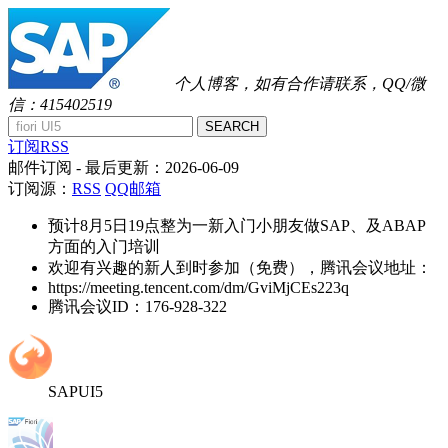
个人博客，如有合作请联系，QQ/微
信：415402519
SEARCH
订阅RSS
邮件订阅
- 最后更新：
2026-06-09
订阅源：
RSS
QQ邮箱
预计8月5日19点整为一新入门小朋友做SAP、及ABAP
方面的入门培训
欢迎有兴趣的新人到时参加（免费），腾讯会议地址：
https://meeting.tencent.com/dm/GviMjCEs223q
腾讯会议ID：176-928-322
SAPUI5