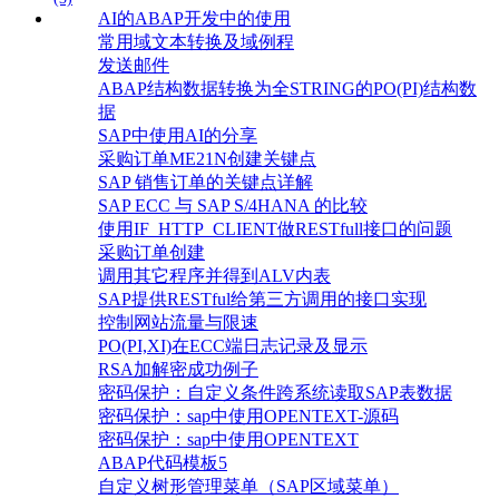
AI的ABAP开发中的使用
常用域文本转换及域例程
发送邮件
ABAP结构数据转换为全STRING的PO(PI)结构数
据
SAP中使用AI的分享
采购订单ME21N创建关键点
SAP 销售订单的关键点详解
SAP ECC 与 SAP S/4HANA 的比较
使用IF_HTTP_CLIENT做RESTfull接口的问题
采购订单创建
调用其它程序并得到ALV内表
SAP提供RESTful给第三方调用的接口实现
控制网站流量与限速
PO(PI,XI)在ECC端日志记录及显示
RSA加解密成功例子
密码保护：自定义条件跨系统读取SAP表数据
密码保护：sap中使用OPENTEXT-源码
密码保护：sap中使用OPENTEXT
ABAP代码模板5
自定义树形管理菜单（SAP区域菜单）