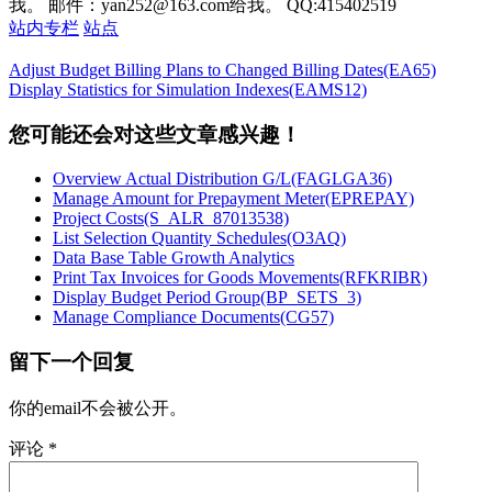
我。 邮件：yan252@163.com给我。 QQ:415402519
站内专栏
站点
Adjust Budget Billing Plans to Changed Billing Dates(EA65)
Display Statistics for Simulation Indexes(EAMS12)
您可能还会对这些文章感兴趣！
Overview Actual Distribution G/L(FAGLGA36)
Manage Amount for Prepayment Meter(EPREPAY)
Project Costs(S_ALR_87013538)
List Selection Quantity Schedules(O3AQ)
Data Base Table Growth Analytics
Print Tax Invoices for Goods Movements(RFKRIBR)
Display Budget Period Group(BP_SETS_3)
Manage Compliance Documents(CG57)
留下一个回复
你的email不会被公开。
评论
*