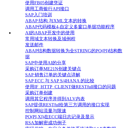
使用FB05创建凭证
调用工商银行API接口
SAP入门培训
ABAP 结构 与XML文本的转换
ABAP代码模板4-自定义多窗口单据功能程序
AI的ABAP开发中的使用
常用域文本转换及域例程
发送邮件
ABAP结构数据转换为全STRING的PO(PI)结构数
据
SAP中使用AI的分享
采购订单ME21N创建关键点
SAP 销售订单的关键点详解
SAP ECC 与 SAP S/4HANA 的比较
使用IF_HTTP_CLIENT做RESTfull接口的问题
采购订单创建
调用其它程序并得到ALV内表
SAP提供RESTful给第三方调用的接口实现
控制网站流量与限速
PO(PI,XI)在ECC端日志记录及显示
RSA加解密成功例子