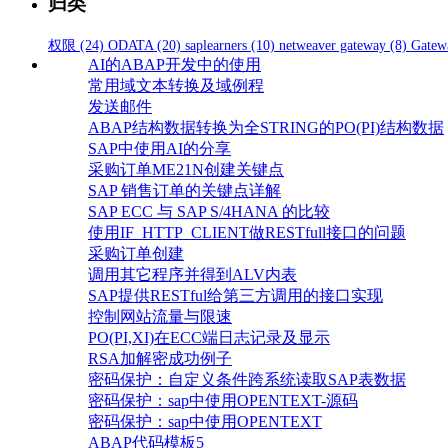
归类
权限
(24)
ODATA
(20)
saplearners
(10)
netweaver gateway
(8)
Gatew
AI的ABAP开发中的使用
常用域文本转换及域例程
发送邮件
ABAP结构数据转换为全STRING的PO(PI)结构数据
SAP中使用AI的分享
采购订单ME21N创建关键点
SAP 销售订单的关键点详解
SAP ECC 与 SAP S/4HANA 的比较
使用IF_HTTP_CLIENT做RESTfull接口的问题
采购订单创建
调用其它程序并得到ALV内表
SAP提供RESTful给第三方调用的接口实现
控制网站流量与限速
PO(PI,XI)在ECC端日志记录及显示
RSA加解密成功例子
密码保护：自定义条件跨系统读取SAP表数据
密码保护：sap中使用OPENTEXT-源码
密码保护：sap中使用OPENTEXT
ABAP代码模板5