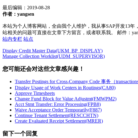
最后编辑：
2019-08-28
作者：yangsen
本站为个人博客网站，全由我个人维护，我从事SAP开发13年
站相关的问题可直接在文章下方留言，或者联系我。 邮件：yan252@16
站内专栏
站点
Display Credit Master Data(UKM_BP_DISPLAY)
Manage Collection Worklist(UDM_SUPERVISOR)
您可能还会对这些文章感兴趣！
Transfer Postings for Cross-Company Code 事务（transacti
Display Usage of Work Centers in Routings(CA80)
Approve Timesheets
Change Fund Block for Value Adjustmt(FMWPM2)
Acct Stmt Transfer: Error Processing(FPB8)
Waive Acceptance Order Temporarily(F887)
Continue Tenant Settlement(RESCCHTN)
Create Evaluated Receipt Settlement(MRER)
留下一个回复