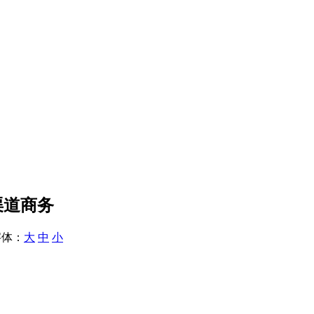
渠道商务
体：
大
中
小