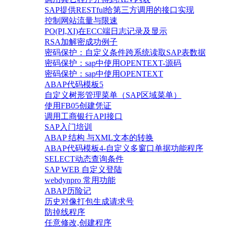
SAP提供RESTful给第三方调用的接口实现
控制网站流量与限速
PO(PI,XI)在ECC端日志记录及显示
RSA加解密成功例子
密码保护：自定义条件跨系统读取SAP表数据
密码保护：sap中使用OPENTEXT-源码
密码保护：sap中使用OPENTEXT
ABAP代码模板5
自定义树形管理菜单（SAP区域菜单）
使用FB05创建凭证
调用工商银行API接口
SAP入门培训
ABAP 结构 与XML文本的转换
ABAP代码模板4-自定义多窗口单据功能程序
SELECT动态查询条件
SAP WEB 自定义登陆
webdynpro 常用功能
ABAP历险记
历史对像打包生成请求号
防掉线程序
任意修改,创建程序