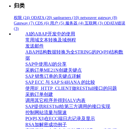
归类
权限
(24)
ODATA
(20)
saplearners
(10)
netweaver gateway
(8)
Gateway
(7)
CDS
(6)
用户
(5)
服务器
(4)
互联网
(3)
ODATA错误
(3)
AI的ABAP开发中的使用
常用域文本转换及域例程
发送邮件
ABAP结构数据转换为全STRING的PO(PI)结构数
据
SAP中使用AI的分享
采购订单ME21N创建关键点
SAP 销售订单的关键点详解
SAP ECC 与 SAP S/4HANA 的比较
使用IF_HTTP_CLIENT做RESTfull接口的问题
采购订单创建
调用其它程序并得到ALV内表
SAP提供RESTful给第三方调用的接口实现
控制网站流量与限速
PO(PI,XI)在ECC端日志记录及显示
RSA加解密成功例子