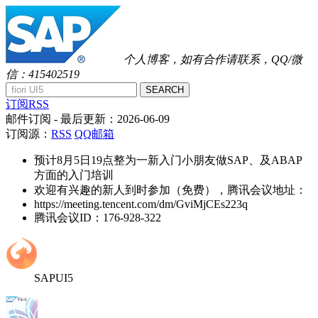
个人博客，如有合作请联系，QQ/微
信：415402519
SEARCH
订阅RSS
邮件订阅
- 最后更新：
2026-06-09
订阅源：
RSS
QQ邮箱
预计8月5日19点整为一新入门小朋友做SAP、及ABAP
方面的入门培训
欢迎有兴趣的新人到时参加（免费），腾讯会议地址：
https://meeting.tencent.com/dm/GviMjCEs223q
腾讯会议ID：176-928-322
SAPUI5