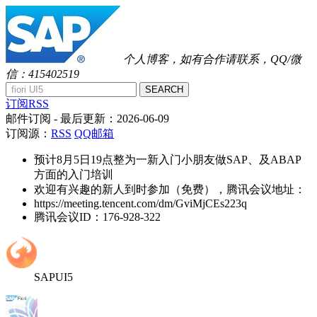
个人博客，如有合作请联系，QQ/微
信：415402519
SEARCH
订阅RSS
邮件订阅
- 最后更新：
2026-06-09
订阅源：
RSS
QQ邮箱
预计8月5日19点整为一新入门小朋友做SAP、及ABAP
方面的入门培训
欢迎有兴趣的新人到时参加（免费），腾讯会议地址：
https://meeting.tencent.com/dm/GviMjCEs223q
腾讯会议ID：176-928-322
SAPUI5