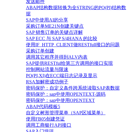
发送邮件
ABAP结构数据转换为全STRING的PO(PI)结构数
据
SAP中使用AI的分享
采购订单ME21N创建关键点
SAP 销售订单的关键点详解
SAP ECC 与 SAP S/4HANA 的比较
使用IF_HTTP_CLIENT做RESTfull接口的问题
采购订单创建
调用其它程序并得到ALV内表
SAP提供RESTful给第三方调用的接口实现
控制网站流量与限速
PO(PI,XI)在ECC端日志记录及显示
RSA加解密成功例子
密码保护：自定义条件跨系统读取SAP表数据
密码保护：sap中使用OPENTEXT-源码
密码保护：sap中使用OPENTEXT
ABAP代码模板5
自定义树形管理菜单（SAP区域菜单）
使用FB05创建凭证
调用工商银行API接口
SAP入门培训