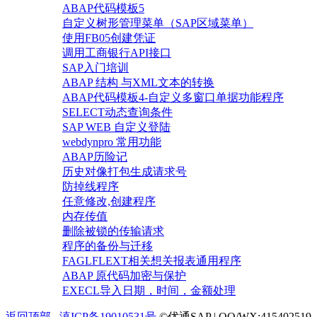
ABAP代码模板5
自定义树形管理菜单（SAP区域菜单）
使用FB05创建凭证
调用工商银行API接口
SAP入门培训
ABAP 结构 与XML文本的转换
ABAP代码模板4-自定义多窗口单据功能程序
SELECT动态查询条件
SAP WEB 自定义登陆
webdynpro 常用功能
ABAP历险记
历史对像打包生成请求号
防掉线程序
任意修改,创建程序
内存传值
删除被锁的传输请求
程序的备份与迁移
FAGLFLEXT相关想关报表通用程序
ABAP 原代码加密与保护
EXECL导入日期，时间，金额处理
返回顶部
滇ICP备19010531号
©优通SAP | QQ/WX:415402519