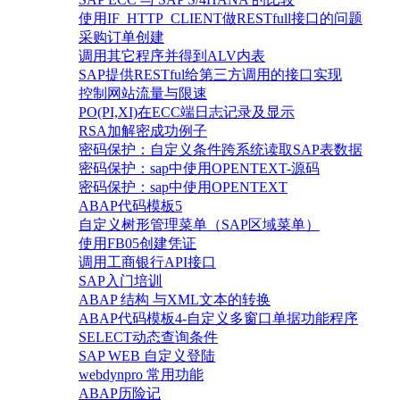
使用IF_HTTP_CLIENT做RESTfull接口的问题
采购订单创建
调用其它程序并得到ALV内表
SAP提供RESTful给第三方调用的接口实现
控制网站流量与限速
PO(PI,XI)在ECC端日志记录及显示
RSA加解密成功例子
密码保护：自定义条件跨系统读取SAP表数据
密码保护：sap中使用OPENTEXT-源码
密码保护：sap中使用OPENTEXT
ABAP代码模板5
自定义树形管理菜单（SAP区域菜单）
使用FB05创建凭证
调用工商银行API接口
SAP入门培训
ABAP 结构 与XML文本的转换
ABAP代码模板4-自定义多窗口单据功能程序
SELECT动态查询条件
SAP WEB 自定义登陆
webdynpro 常用功能
ABAP历险记