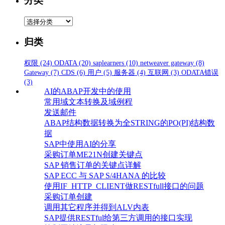
分类
分
类
归类
权限
(24)
ODATA
(20)
saplearners
(10)
netweaver gateway
(8)
Gateway
(7)
CDS
(6)
用户
(5)
服务器
(4)
互联网
(3)
ODATA错误
(3)
AI的ABAP开发中的使用
常用域文本转换及域例程
发送邮件
ABAP结构数据转换为全STRING的PO(PI)结构数
据
SAP中使用AI的分享
采购订单ME21N创建关键点
SAP 销售订单的关键点详解
SAP ECC 与 SAP S/4HANA 的比较
使用IF_HTTP_CLIENT做RESTfull接口的问题
采购订单创建
调用其它程序并得到ALV内表
SAP提供RESTful给第三方调用的接口实现