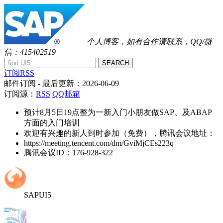
个人博客，如有合作请联系，QQ/微
信：415402519
SEARCH
订阅RSS
邮件订阅
- 最后更新：
2026-06-09
订阅源：
RSS
QQ邮箱
预计8月5日19点整为一新入门小朋友做SAP、及ABAP
方面的入门培训
欢迎有兴趣的新人到时参加（免费），腾讯会议地址：
https://meeting.tencent.com/dm/GviMjCEs223q
腾讯会议ID：176-928-322
SAPUI5